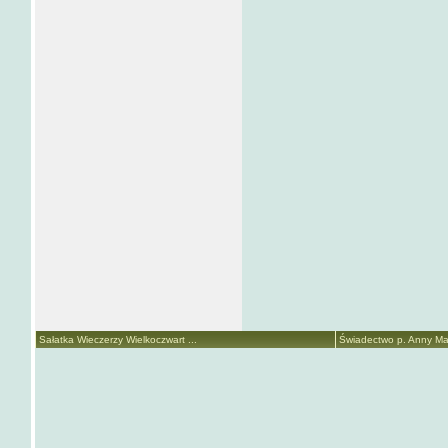
Sałatka Wieczerzy Wielkoczwart ...
Świadectwo p. Anny Mari