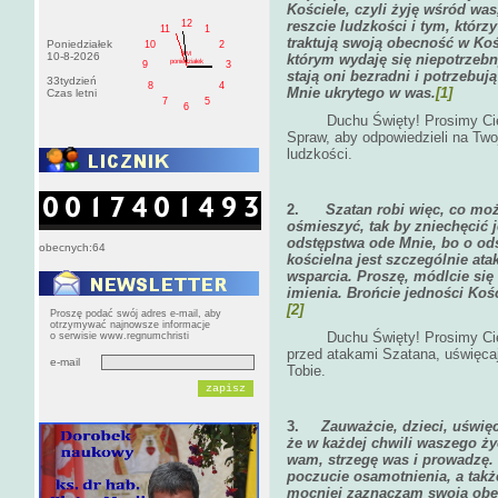
Kościele, czyli żyję wśród w
12
reszcie ludzkości i tym, któr
11
1
traktują swoją obecność w Koś
Poniedziałek
10
2
AM
10-8-2026
którym wydaję się niepotrzeb
poniedziałek
9
3
stają oni bezradni i potrzebuj
33tydzień
8
4
Mnie ukrytego w was.
[1]
Czas letni
7
5
6
Duchu Święty! Prosimy Cię z
Spraw, aby odpowiedzieli na Two
ludzkości.
2.
Szatan robi więc, co moż
ośmieszyć, tak by zniechęci
odstępstwa ode Mnie, bo o od
obecnych:64
kościelna jest szczególnie at
wsparcia. Proszę, módlcie się
imienia. Brońcie jedności Kośc
[2]
Proszę podać swój adres e-mail, aby
otrzymywać najnowsze informacje
Duchu Święty! Prosimy Cię za
o serwisie www.regnumchristi
przed atakami Szatana, uświęca
e-mail
Tobie.
3.
Zauważcie, dzieci, uświę
że w każdej chwili waszego ż
wam, strzegę was i prowadzę. 
poczucie osamotnienia, a takż
mocniej zaznaczam swoją obe