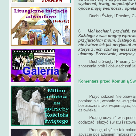
wydarzeń, trwóg, niepokojów i
opoce mojej wierności i opieki
Duchu Święty! Prosimy Cię o 
6.
Moi kochani, przyjaźń, z
Każdego z was pragnę wprowad
przyjaciołom moim. Dlatego n
nie ćwiczę tak jak przyjaciół m
któryś z nich czuł się nieszc
ukarany. Przeciwnie, wszyscy 
Duchu Święty! Prosimy Cię o 
znoszenia prób i doświadczeń j
Komentarz przed Komunią Świ
Przychodźcie! Nie obawiajcie 
pomimo niej, właśnie ze względu
bezpieczeństwo, wspomagać, ob
człowieka.
Pragnę uczynić was podobnym
obdarzać, służyć światu i ratowa
Pragnę, abyście tak pokochal
abyście posiadaniem miłości moje