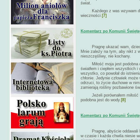
świat.
Każdego z was wzywam do zaw
wieczności.
[7]
Komentarz po Komunii Świętej
Pragnę ukazać wam, dzieci, j
Mnie zależy na tym, aby nikt z 
nieszczęśliwy, nie kochany.
Miłość moja jest podobna do 
światłem i ciepłem wszystkich i 
wszystko, co powołał do istnieni
chłonie. Jedynie człowiek może w
odrzuci, to życie duchowe w nim
zamierają rośliny pozbawione świ
Jeżeli porównałem miłość moj
podobna jest do wody.
[8]
Komentarz po Komunii Świętej 
Pragnę, abyście oddawali Mi w
w czasie i każda chwila niesie 