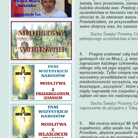
świata, lecz przeciwnie, zwr
ludzkie dookoła was. Prędzej 
uczestnictwa w leczeniu ran św
chociaż to Ja otwieram wasze
Powiedziałem, że przyszedłem s
samo dotyczy was, bo zawsze
Duchu Święty! Prosimy Cię za
pełniejszego uczestnictwa w lecz
4.
Pragnę uratować całą lud
gotowych iść ze Mną (...), więc
zapraszam każdego człowieka.
nikogo siłą od jego wygód, up
wyrozumiały. Tylko cierpię n
soczewicy przedkładacie nad
nieskończoność szczęścia, wyb
kosztujące „szczęście", które
nigdy naprawdę nie zaspokoi p
żądam od was nic nadzwyczaj
Duchu Święty! Prosimy Cię sp
zaproszenie do przyjaźni z Tobą 
5.
Nie można wierzyć Mi tyl
zupełności, albo wcale nie. 
Prosiłem, abyście pozwolili og
utrwalicie się w tej postawie, 