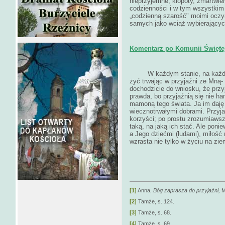
nieprzyjemne, kłopoty, zmartwien
codzienności i w tym wszystki
„codzienną szarość" moimi oczym
samych jako wciąż wybierającyc
Komentarz po Komunii Świętej 
W każdym stanie, na każdym
żyć trwając w przyjaźni ze Mną-
dochodzicie do wniosku, że przyja
prawda, bo przyjaźnią się nie ha
mamoną tego świata. Ja im daję
wiecznotrwałymi dobrami. Przyjac
korzyści; po prostu zrozumiawsz
taką, na jaką ich stać. Ale pon
a Jego dziećmi (ludami), miłość 
wzrasta nie tylko w życiu na zie
[1]
Anna,
Bóg zaprasza do przyjaźni,
M
[2]
Tamże, s. 124.
[3]
Tamże, s. 68.
[4]
Tamże, s. 69.