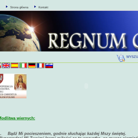
Strona główna
Kontakt
WYSZ
Modlitwa wiernych:
1.
Bądź Mi pocieszeniem, godnie słuchając każdej Mszy świętej.