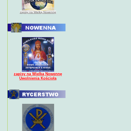
zapisy na Wielką Nowennę
zapisy na Wielką Nowennę
Uwolnienia Kościoła