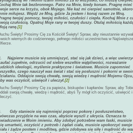
Wynagradzaj Mi Twoimi łzami miłości za to wszystko, co muszę cierpieć
Kochaj Mnie tak bezbronnego. Patrz na Mnie, kiedy konam. Pragnę mieć
twoje serce na krzyżu, obok Mojego. Nie każ mi cierpieć samotnie, skoro
mnie miłujesz. Wejdź ze Mną, gdzie Ja jestem i konaj razem ze Mną.
Pragnę twojej pomocy, twojej miłości, czułości i ciepła. Kochaj Mnie z c
swoją czułością. Opatruj Moje rany w twojej duszy. Otulaj miłością każd
Moją ranę.
[1]
Duchu Święty! Prosimy Cię za Kościół Święty! Spraw, aby nieustannie wzywa
swoich wiernych do codziennego, pełnego miłości uczestnictwa w Najświętsze
fierze.
2.
Najpierw musicie się umniejszyć, stać się jak dzieci, a więc uwierzy
zaufać zupełnie, odrzucić od siebie wszelkie wątpliwości, rozważanie
ludzkich ideologii, myślenie praktyczne i światowe. Musicie zapomnieć
wszystko, czego nauczył was świat i stać się posłuszni i pokorni w swo
działaniu. Oddajcie swoją chwałę, swoją wiedzę i mądrość Mojemu Ojcu
aby was oczyścił, uświęcił i uleczył.
[2]
Duchu Święty! Prosimy Cię za papieża, biskupów i kapłanów. Spraw, aby Tobi
ddali swoją chwałę, wiedzę i mądrość, abyś Ty mógł ich oczyścić, uświęcić i
uleczyć.
3.
Gdy staniecie się najmniejsi poprzez pokorę i posłuszeństwo,
wówczas przyjdzie na was czas, abyście wyszli z ukrycia. Oznacza to
świadczenie w Moim imieniu. Aby zdobyć potrzebne wam łaski, musicie
się umartwić, oczyścić z potrzeb i żądań ciała, musicie upokorzyć swoje
ciała i żądze postem i modlitwą, gdzie zdobywa się siłę i mądrość do wa