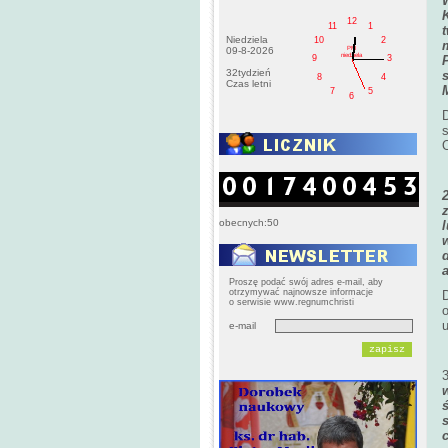
12
11
1
Niedziela
10
2
PM
09-8-2026
niedziela
9
3
32tydzień
8
4
Czas letni
7
5
6
O
obecnych:50
Proszę podać swój adres e-mail, aby
otrzymywać najnowsze informacje
o serwisie www.regnumchristi
o
e-mail