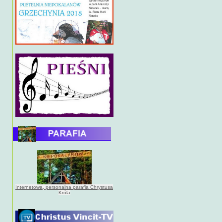
Internetowa, personalna parafia Chrystusa
Króla