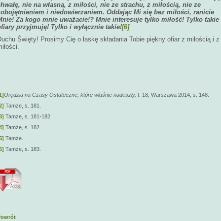
chwałę, nie na własną, z miłości, nie ze strachu, z miłością, nie ze
zobojętnieniem i niedowierzaniem. Oddając Mi się bez miłości, ranicie
Mnie! Za kogo mnie uważacie!? Mnie interesuje tylko miłość! Tylko takie
ofiary przyjmuję! Tylko i wyłącznie takie!
[6]
uchu Święty! Prosimy Cię o łaskę składania Tobie piękny ofiar z miłością i z
iłości.
1]
Orędzia na Czasy Ostateczne, które właśnie nadeszły,
t. 18, Warszawa 2014, s. 148.
2]
Tamże, s. 181.
3]
Tamże, s. 181-182.
4]
Tamże, s. 182.
5]
Tamże.
6]
Tamże, s. 183.
Powrót