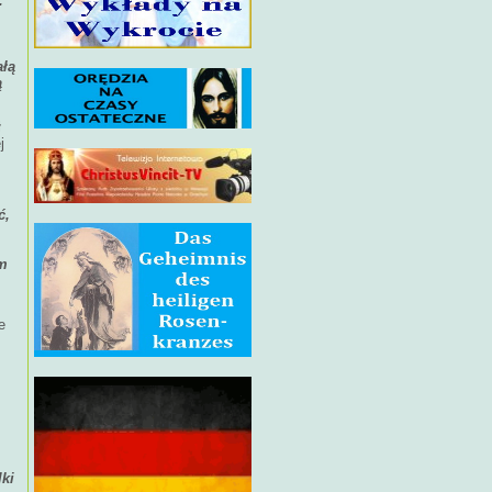
.
ałą
ą
ł
j
ć,
im
,
e
lki