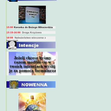
BIEŻĄCY PROGRAM TRANSMISJI
BEZPOŚREDNICH
(na żywo)
7:00
Msza święta
15:00
Koronka do Bożego Miłosierdzia
15:15-16:00
Droga Krzyżowa
18:00
Nabożeństwo wieczorne z
kazaniem
10:00
Niedzielna Msza święta w miarę
możliwości ks. Piotra