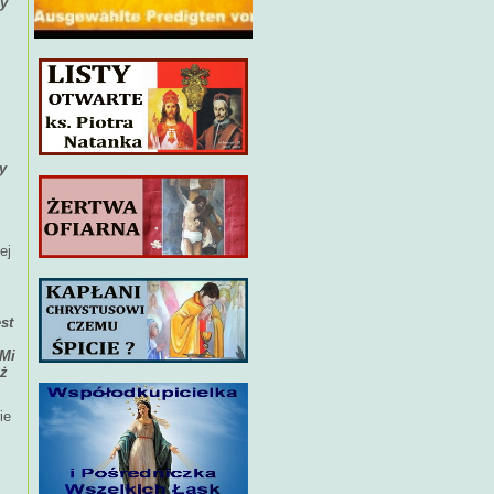
by
j
y
ej
st
 Mi
aż
ie