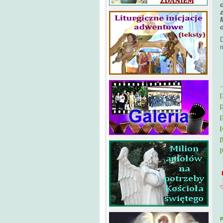
D
m
[
[
[
[
[
[