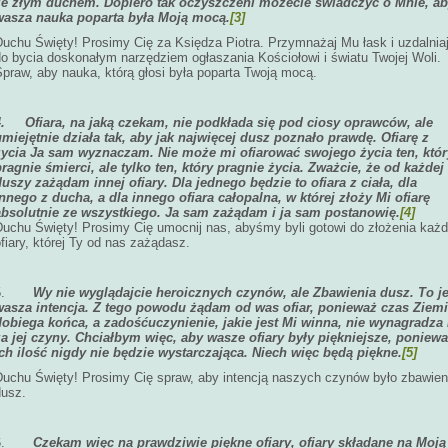
ze złym duchem. Dopiero tak oczyszczeni możecie świadczyć o Mnie, a
wasza nauka poparta była Moją mocą.
[3]
Duchu Święty! Prosimy Cię za Księdza Piotra. Przymnażaj Mu łask i uzdalnia
do bycia doskonałym narzędziem ogłaszania Kościołowi i światu Twojej Woli.
praw, aby nauka, którą głosi była poparta Twoją mocą.
4.
Ofiara, na jaką czekam, nie podkłada się pod ciosy oprawców, ale
umiejętnie działa tak, aby jak najwięcej dusz poznało prawdę. Ofiarę z
życia Ja sam wyznaczam. Nie może mi ofiarować swojego życia ten, któr
pragnie śmierci, ale tylko ten, który pragnie życia. Zważcie, że od każdej
duszy zażądam innej ofiary. Dla jednego będzie to ofiara z ciała, dla
innego z ducha, a dla innego ofiara całopalna, w której złoży Mi ofiarę
absolutnie ze wszystkiego. Ja sam zażądam i ja sam postanowię.
[4]
Duchu Święty! Prosimy Cię umocnij nas, abyśmy byli gotowi do złożenia każd
fiary, której Ty od nas zażądasz.
5.
Wy nie wyglądajcie heroicznych czynów, ale Zbawienia dusz. To je
wasza intencja. Z tego powodu żądam od was ofiar, ponieważ czas Ziemi
dobiega końca, a zadośćuczynienie, jakie jest Mi winna, nie wynagradza
za jej czyny. Chciałbym więc, aby wasze ofiary były piękniejsze, poniew
ich ilość nigdy nie będzie wystarczająca. Niech więc będą piękne.
[5]
Duchu Święty! Prosimy Cię spraw, aby intencją naszych czynów było zbawien
dusz.
6.
Czekam więc na prawdziwie piękne ofiary, ofiary składane na Moją