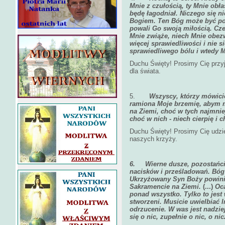
Mnie z czułością, ty Mnie obł
będę łagodniał. Niczego się ni
Bogiem. Ten Bóg może być pok
powali Go swoją miłością. Cze
Mnie zwiąże, niech Mnie obezw
więcej sprawiedliwości i nie s
sprawiedliwego bólu i wtedy 
Duchu Święty! Prosimy Cię przyj
dla świata.
5.
Wszyscy, którzy mówicie
ramiona Moje brzemię, abym m
na Ziemi, choć w tych najmnie
choć w nich - niech cierpię i 
Duchu Święty! Prosimy Cię udzie
naszych krzyży.
6.
Wierne dusze, pozostańci
nacisków i prześladowań. Bóg 
Ukrzyżowany Syn Boży powini
Sakramencie na Ziemi.
(...)
Oca
ponad wszystko. Tylko to jest 
stworzeni. Musicie uwielbiać
odrzucenie. W was jest nadziej
się o nic, zupełnie o nic, o n