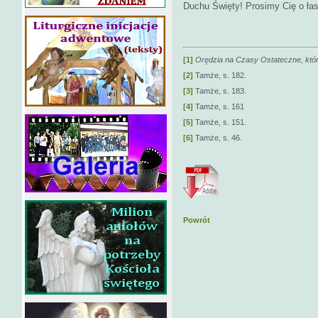
Duchu Święty! Prosimy Cię o ła
[1]
Orędzia na Czasy Ostateczne, któr
[2]
Tamże, s. 182.
[3]
Tamże, s. 183.
[4]
Tamże, s. 161
[5]
Tamże, s. 151.
[6]
Tamże, s. 46.
Powrót