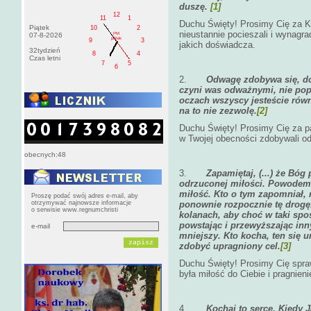
duszę.
[1]
12
11
1
Duchu Święty! Prosimy Cię za Ko
Piątek
10
2
nieustannie pocieszali i wynagra
PM
07-8-2026
pištek
9
3
jakich doświadcza.
32tydzień
8
4
Czas letni
7
5
6
2.
Odwagę zdobywa się, do
czyni was odważnymi, nie pop
oczach wszyscy jesteście równ
na to nie zezwolę.
[2]
Duchu Święty! Prosimy Cię za pa
w Twojej obecności zdobywali o
obecnych:48
3.
Zapamiętaj, (...) że Bó
odrzuconej miłości. Powodem 
miłość. Kto o tym zapomniał, 
Proszę podać swój adres e-mail, aby
otrzymywać najnowsze informacje
ponownie rozpocznie tę drogę
o serwisie www.regnumchristi
kolanach, aby choć w taki spo
powstając i przewyższając inn
e-mail
mniejszy. Kto kocha, ten się u
zdobyć upragniony cel.
[3]
Duchu Święty! Prosimy Cię spr
była miłość do Ciebie i pragnieni
4.
Kochaj to serce. Kiedy 