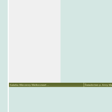
Sałatka Wieczerzy Wielkoczwart ...
Świadectwo p. Anny Mari