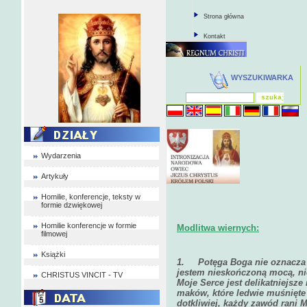
Strona główna
Kontakt
WYSZUKIWARKA
Wydarzenia
Artykuły
Homilie, konferencje, teksty w
formie dzwiękowej
Homilie konferencje w formie
Modlitwa wiernych:
filmowej
Książki
1.
Potęga Boga nie oznacza 
jestem nieskończoną mocą, nie
CHRISTUS VINCIT - TV
Moje Serce jest delikatniejsze
maków, które ledwie muśnięte
dotkliwiej, każdy zawód rani M