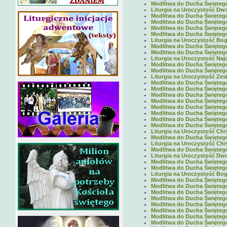
Modlitwa do Ducha Świętego 
Liturgia na Uroczystość Dwo
Modlitwa do Ducha Świętego 
Modlitwa do Ducha Świętego 
Modlitwa do Ducha Świętego 
Modlitwa do Ducha Świętego 
Liturgia na Uroczystość Boga
Modlitwa do Ducha Świętego 
Modlitwa do Ducha Świętego 
Liturgia na Uroczystość Naj
Modlitwa do Ducha Świętego 
Modlitwa do Ducha Świętego 
Liturgia na Uroczystość Zes
Modlitwa do Ducha Świętego 
Modlitwa do Ducha Świętego 
Modlitwa do Ducha Świętego 
Modlitwa do Ducha Świętego 
Modlitwa do Ducha Świętego 
Modlitwa do Ducha Świętego 
Modlitwa do Ducha Świętego 
Modlitwa do Ducha Świętego 
Liturgia na Uroczystość Chr
Modlitwa do Ducha Świętego 
Liturgia na Uroczystość Chry
Modlitwa do Ducha Świętego 
Liturgia na Uroczystość Dwo
Modlitwa do Ducha Świętego 
Modlitwa do Ducha Świętego 
Liturgia na Uroczystość Boga
Modlitwa do Ducha Świętego 
Modlitwa do Ducha Świętego 
Modlitwa do Ducha Świętego 
Modlitwa do Ducha Świętego 
Modlitwa do Ducha Świętego 
Modlitwa do Ducha Świętego 
Modlitwa do Ducha Świętego 
Modlitwa do Ducha Świętego 