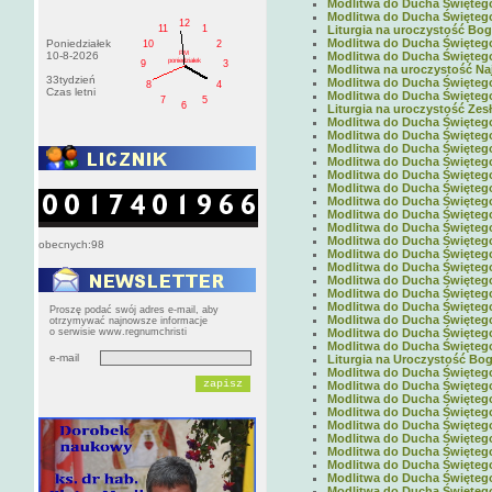
Modlitwa do Ducha Świętego 
Modlitwa do Ducha Świętego 
12
11
1
Liturgia na uroczystość Boga
Modlitwa do Ducha Świętego 
Poniedziałek
10
2
PM
10-8-2026
Modlitwa do Ducha Świętego 
poniedziałek
9
3
Modlitwa na uroczystość Naj
33tydzień
Modlitwa do Ducha Świętego 
8
4
Czas letni
Modlitwa do Ducha Świętego 
7
5
6
Liturgia na uroczystość Zes
Modlitwa do Ducha Świętego 
Modlitwa do Ducha Świętego 
Modlitwa do Ducha Świętego 
Modlitwa do Ducha Świętego 
Modlitwa do Ducha Świętego 
Modlitwa do Ducha Świętego 
Modlitwa do Ducha Świętego 
Modlitwa do Ducha Świętego 
Modlitwa do Ducha Świętego 
Modlitwa do Ducha Świętego 
obecnych:98
Modlitwa do Ducha Świętego 
Modlitwa do Ducha Świętego 
Modlitwa do Ducha Świętego 
Modlitwa do Ducha Świętego 
Modlitwa do Ducha Świętego 
Proszę podać swój adres e-mail, aby
Modlitwa do Ducha Świętego 
otrzymywać najnowsze informacje
o serwisie www.regnumchristi
Modlitwa do Ducha Świętego 
Modlitwa do Ducha Świętego 
e-mail
Liturgia na Uroczystość Boga
Modlitwa do Ducha Świętego 
Modlitwa do Ducha Świętego 
Modlitwa do Ducha Świętego 
Modlitwa do Ducha Świętego 
Modlitwa do Ducha Świętego 
Modlitwa do Ducha Świętego 
Modlitwa do Ducha Świętego 
Modlitwa do Ducha Świętego 
Modlitwa do Ducha Świętego 
Modlitwa do Ducha Świętego 