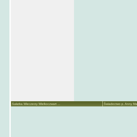
Sałatka Wieczerzy Wielkoczwart ...
Świadectwo p. Anny Mari