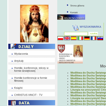
Strona główna
Kontakt
WYSZUKIWARKA
Wydarzenia
Artykuły
Mod
Homilie, konferencje, teksty w
formie dzwiękowej
Modlitwa do Ducha Świętego 
Modlitwa do Ducha Świętego 
Homilie konferencje w formie
Modlitwa do Ducha Świętego 
filmowej
Modlitwa do Ducha Świętego 
Modlitwa do Ducha Świętego 
Modlitwa do Ducha Świętego 
Książki
Liturgia na uroczystość Chry
Modlitwa do Ducha Świętego 
CHRISTUS VINCIT - TV
Modlitwa do Ducha Świętego 
Liturgia na uroczystość Dwo
Modlitwa do Ducha Świętego 
Modlitwa do Ducha Świętego 