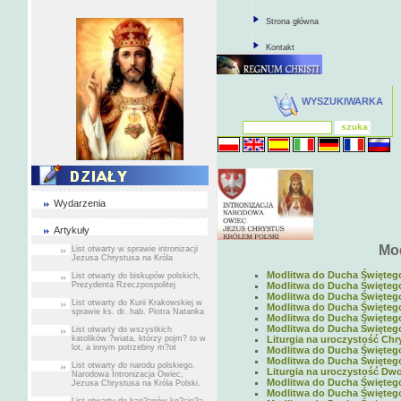
Strona główna
Kontakt
WYSZUKIWARKA
Wydarzenia
Artykuły
Mod
List otwarty w sprawie intronizacji
Jezusa Chrystusa na Króla
Modlitwa do Ducha Świętego 
List otwarty do biskupów polskich,
Prezydenta Rzeczpospolitej
Modlitwa do Ducha Świętego 
Modlitwa do Ducha Świętego 
List otwarty do Kurii Krakowskiej w
Modlitwa do Ducha Świętego 
sprawie ks. dr. hab. Piotra Natanka
Modlitwa do Ducha Świętego 
Modlitwa do Ducha Świętego 
List otwarty do wszystkich
katolików ?wiata, którzy pojm? to w
Liturgia na uroczystość Chry
lot, a innym potrzebny m?ot
Modlitwa do Ducha Świętego 
Modlitwa do Ducha Świętego 
List otwarty do narodu polskiego.
Liturgia na uroczystość Dwo
Narodowa Intronizacja Owiec,
Modlitwa do Ducha Świętego 
Jezusa Chrystusa na Króla Polski.
Modlitwa do Ducha Świętego 
List otwarty do kap?anów ko?cio?a