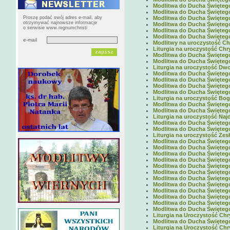
Modlitwa do Ducha Świętego 
Modlitwa do Ducha Świętego 
Proszę podać swój adres e-mail, aby
Modlitwa do Ducha Świętego 
otrzymywać najnowsze informacje
Modlitwa do Ducha Świętego 
o serwisie www.regnumchristi
Modlitwa do Ducha Świętego 
Modlitwa do Ducha Świętego 
e-mail
Modlitwy na uroczystość Ch
Liturgia na uroczystość Chry
Modlitwa do Ducha Świętego 
Modlitwa do Ducha Świętego 
Liturgia na uroczystość Dwoj
Modlitwa do Ducha Świętego 
Modlitwa do Ducha Świętego 
Modlitwa do Ducha Świętego 
Modlitwa do Ducha Świętego 
Liturgia na uroczystość Boga
Modlitwa do Ducha Świętego 
Modlitwa do Ducha Świętego 
Liturgia na uroczystość Najd
Modlitwa do Ducha Świętego 
Modlitwa do Ducha Świętego 
Liturgia na uroczystość Zes
Modlitwa do Ducha Świętego 
Modlitwa do Ducha Świętego 
Modlitwa do Ducha Świętego 
Modlitwa do Ducha Świętego 
Modlitwa do Ducha Świętego 
Modlitwa do Ducha Świętego 
Modlitwa do Ducha Świętego 
Modlitwa do Ducha Świętego 
Modlitwa do Ducha Świętego 
Modlitwa do Ducha Świętego 
Modlitwa do Ducha Świętego 
Modlitwa do Ducha Świętego 
Liturgia na Uroczystość Chr
Modlitwa do Ducha Świętego 
Liturgia na Uroczystość Chr