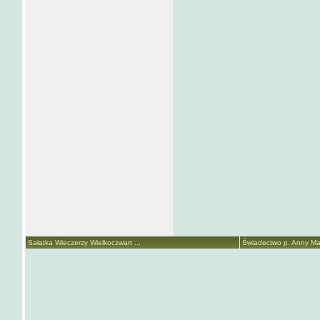
Sałatka Wieczerzy Wielkoczwart ...
Świadectwo p. Anny Mari