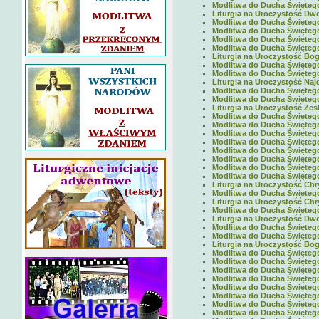
Modlitwa do Ducha Świętego 
Liturgia na Uroczystość Dwo
Modlitwa do Ducha Świętego 
Modlitwa do Ducha Świętego 
Modlitwa do Ducha Świętego 
Modlitwa do Ducha Świętego 
Liturgia na Uroczystość Boga
Modlitwa do Ducha Świętego 
Modlitwa do Ducha Świętego 
Liturgia na Uroczystość Naj
Modlitwa do Ducha Świętego 
Modlitwa do Ducha Świętego 
Liturgia na Uroczystość Zes
Modlitwa do Ducha Świętego 
Modlitwa do Ducha Świętego 
Modlitwa do Ducha Świętego 
Modlitwa do Ducha Świętego 
Modlitwa do Ducha Świętego 
Modlitwa do Ducha Świętego 
Modlitwa do Ducha Świętego 
Modlitwa do Ducha Świętego 
Liturgia na Uroczystość Chr
Modlitwa do Ducha Świętego 
Liturgia na Uroczystość Chry
Modlitwa do Ducha Świętego 
Liturgia na Uroczystość Dwo
Modlitwa do Ducha Świętego 
Modlitwa do Ducha Świętego 
Liturgia na Uroczystość Boga
Modlitwa do Ducha Świętego 
Modlitwa do Ducha Świętego 
Modlitwa do Ducha Świętego 
Modlitwa do Ducha Świętego 
Modlitwa do Ducha Świętego 
Modlitwa do Ducha Świętego 
Modlitwa do Ducha Świętego 
Modlitwa do Ducha Świętego 