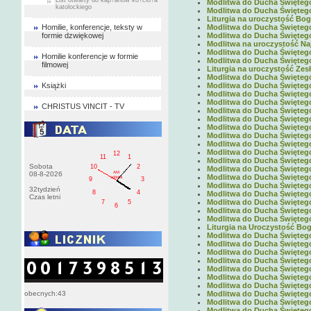
Modlitwa do Ducha Świętego 
katolockiego
Modlitwa do Ducha Świętego 
Liturgia na uroczystość Boga
Homilie, konferencje, teksty w
Modlitwa do Ducha Świętego 
formie dzwiękowej
Modlitwa do Ducha Świętego 
Modlitwa na uroczystość Naj
Modlitwa do Ducha Świętego 
Homilie konferencje w formie
Modlitwa do Ducha Świętego 
filmowej
Liturgia na uroczystość Zes
Modlitwa do Ducha Świętego 
Książki
Modlitwa do Ducha Świętego 
Modlitwa do Ducha Świętego 
Modlitwa do Ducha Świętego 
CHRISTUS VINCIT - TV
Modlitwa do Ducha Świętego 
Modlitwa do Ducha Świętego 
Modlitwa do Ducha Świętego 
Modlitwa do Ducha Świętego 
Modlitwa do Ducha Świętego 
Modlitwa do Ducha Świętego 
12
11
1
Modlitwa do Ducha Świętego 
Sobota
10
2
Modlitwa do Ducha Świętego 
AM
08-8-2026
Modlitwa do Ducha Świętego 
sobota
9
3
Modlitwa do Ducha Świętego 
32tydzień
8
4
Modlitwa do Ducha Świętego 
Czas letni
Modlitwa do Ducha Świętego 
7
5
6
Modlitwa do Ducha Świętego 
Modlitwa do Ducha Świętego 
Liturgia na Uroczystość Boga
Modlitwa do Ducha Świętego 
Modlitwa do Ducha Świętego 
Modlitwa do Ducha Świętego 
Modlitwa do Ducha Świętego 
Modlitwa do Ducha Świętego 
Modlitwa do Ducha Świętego 
Modlitwa do Ducha Świętego 
obecnych:43
Modlitwa do Ducha Świętego 
Modlitwa do Ducha Świętego 
Modlitwa do Ducha Świętego 