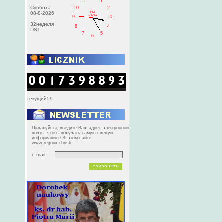
11
1
Суббота
10
2
PM
08-8-2026
sobota
9
3
32неделя
8
4
DST
7
5
6
текущий59
Пожалуйста, введите Ваш адрес электронной
почты, чтобы получать самую свежую
информацию Об этом сайте
www.regnumchristi
e-mail