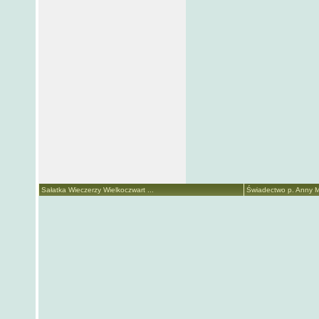
Sałatka Wieczerzy Wielkoczwart ...
Świadectwo p. Anny Ma