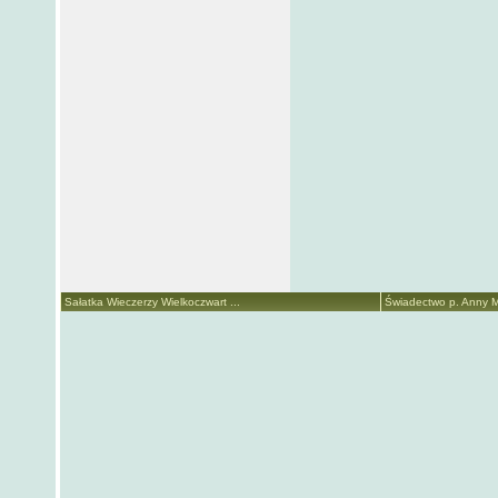
Sałatka Wieczerzy Wielkoczwart ...
Świadectwo p. Anny Ma