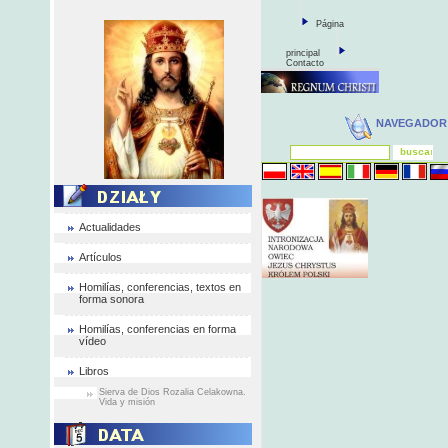
Página
principal
Contacto
NAVEGADOR
Actualidades
Artículos
Homilías, conferencias, textos en
forma sonora
Homilías, conferencias en forma
vídeo
Libros
Sierva de Dios Rozalia Celakowna.
Vida y misión