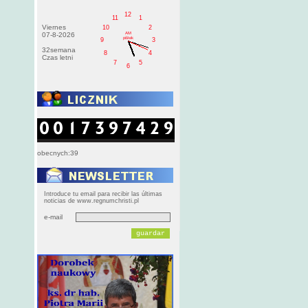
12
11
1
Viernes
10
2
AM
07-8-2026
pištek
9
3
32semana
8
4
Czas letni
7
5
6
obecnych:39
Introduce tu email para recibir las últimas
noticias de www.regnumchristi.pl
e-mail