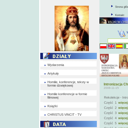
Strona gł
Kontakt
Wydarzenia
Artykuły
Homilie, konferencje, teksty w
Intronizacja C
formie dzwiękowej
2008-11-15
Homilie konferencje w formie
filmowej
Rekolekcje - Int
Część 1
więcej
Książki
Część 2
więcej
Część 3
więcej
CHRISTUS VINCIT - TV
Część 4
więcej
Część 5
więcej