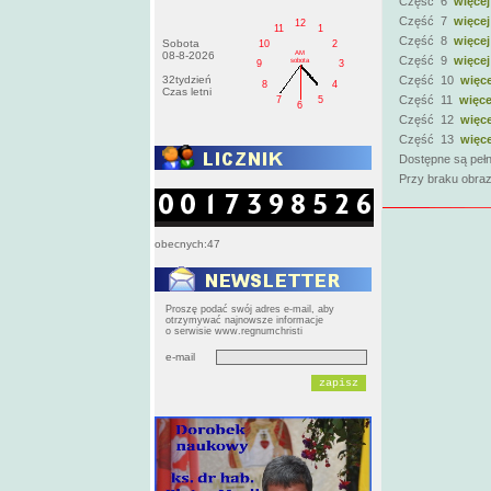
Część 6
więcej
Część 7
więcej
12
11
1
Część 8
więcej
Sobota
10
2
AM
08-8-2026
Część 9
więcej
sobota
9
3
32tydzień
Część 10
więce
8
4
Czas letni
Część 11
więce
7
5
6
Część 12
więce
Część 13
więce
Dostępne są pełn
Przy braku obraz
obecnych:47
Proszę podać swój adres e-mail, aby
otrzymywać najnowsze informacje
o serwisie www.regnumchristi
e-mail