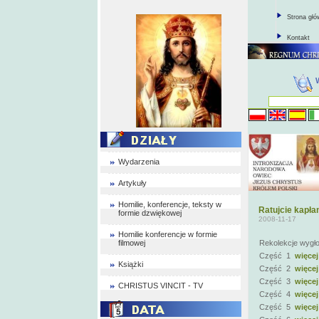
Strona gł
Kontakt
Wydarzenia
Artykuły
Homilie, konferencje, teksty w
Ratujcie kapła
formie dzwiękowej
2008-11-17
Homilie konferencje w formie
filmowej
Rekolekcje wygło
Część 1
więcej
Książki
Część 2
więcej
Część 3
więcej
CHRISTUS VINCIT - TV
Część 4
więcej
Część 5
więcej