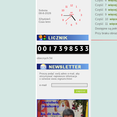
Część 6
więcej
Część 7
więcej
12
11
1
Część 8
więcej
Sobota
10
2
AM
08-8-2026
Część 9
więcej
sobota
9
3
32tydzień
Część 10
więce
8
4
Czas letni
Część 11
więce
7
5
6
Dostępne są pełn
Przy braku obraz
obecnych:54
Proszę podać swój adres e-mail, aby
otrzymywać najnowsze informacje
o serwisie www.regnumchristi
e-mail