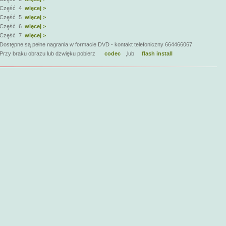
Część 4
więcej >
Część 5
więcej >
Część 6
więcej >
Część 7
więcej >
Dostępne są pełne nagrania w formacie DVD - kontakt telefoniczny 664466067
Przy braku obrazu lub dzwięku pobierz
codec
,lub
flash install