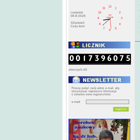
12
11
1
czwartek
10
2
AM
06-8-2026
czwartek
9
3
32tydzień
8
4
Czas letni
7
5
6
obecnych:40
Proszę podać swój adres e-mail, aby
otrzymywać najnowsze informacje
o serwisie www.regnumchristi
e-mail