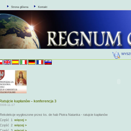
Strona główna
Kontakt
WYSZ
Ratujcie kapłanów – konferencja 3
2008-11-17
Rekolekcje wygłoszone przez ks. de hab Piotra Natanka - ratujcie kapłanów
Część 1
więcej >
Część 2
więcej >
Część 3
więcej >