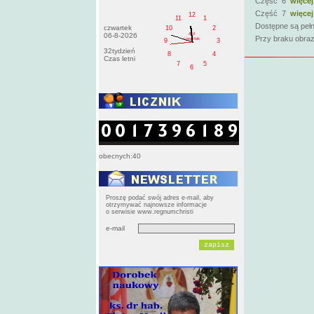
Część 6
więcej
Część 7
więcej
12
11
1
Dostępne są pełn
czwartek
10
2
AM
06-8-2026
Przy braku obraz
czwartek
9
3
32tydzień
8
4
Czas letni
7
5
6
obecnych:40
Proszę podać swój adres e-mail, aby
otrzymywać najnowsze informacje
o serwisie www.regnumchristi
e-mail