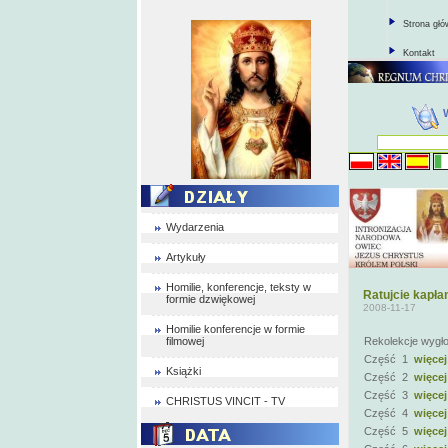
Strona gł
Kontakt
Wydarzenia
Artykuły
Homilie, konferencje, teksty w
Ratujcie kapła
formie dzwiękowej
2008-11-17
Homilie konferencje w formie
filmowej
Rekolekcje wygło
Część 1
więcej
Książki
Część 2
więcej
Część 3
więcej
CHRISTUS VINCIT - TV
Część 4
więcej
Część 5
więcej