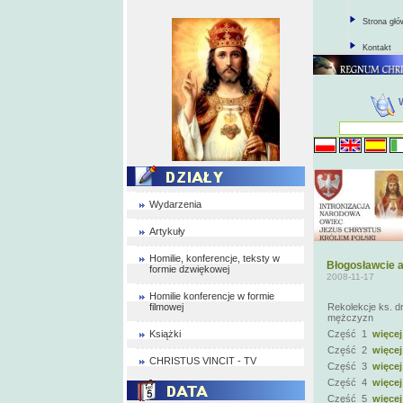
Strona gł
Kontakt
Wydarzenia
Artykuły
Homilie, konferencje, teksty w
Błogosławcie a
formie dzwiękowej
2008-11-17
Homilie konferencje w formie
filmowej
Rekolekcje ks. dr
mężczyzn
Książki
Część 1
więcej
Część 2
więcej
CHRISTUS VINCIT - TV
Część 3
więcej
Część 4
więcej
Część 5
więcej