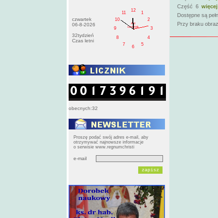
Część 6
więcej
12
11
1
Dostępne są pełn
czwartek
10
2
Przy braku obraz
AM
06-8-2026
czwartek
9
3
32tydzień
8
4
Czas letni
7
5
6
obecnych:32
Proszę podać swój adres e-mail, aby
otrzymywać najnowsze informacje
o serwisie www.regnumchristi
e-mail