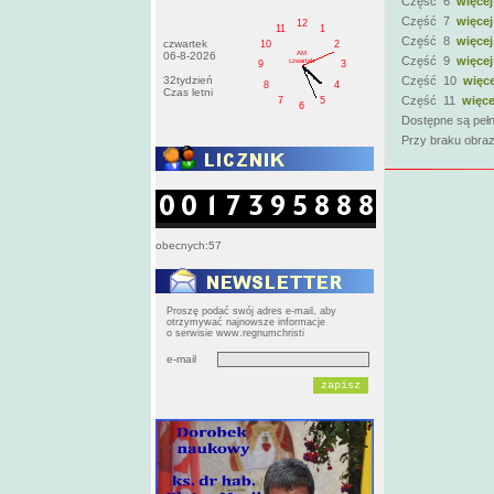
Część 6
więcej
Część 7
więcej
12
11
1
Część 8
więcej
czwartek
10
2
AM
06-8-2026
Część 9
więcej
czwartek
9
3
32tydzień
Część 10
więce
8
4
Czas letni
Część 11
więce
7
5
6
Dostępne są pełn
Przy braku obraz
obecnych:57
Proszę podać swój adres e-mail, aby
otrzymywać najnowsze informacje
o serwisie www.regnumchristi
e-mail