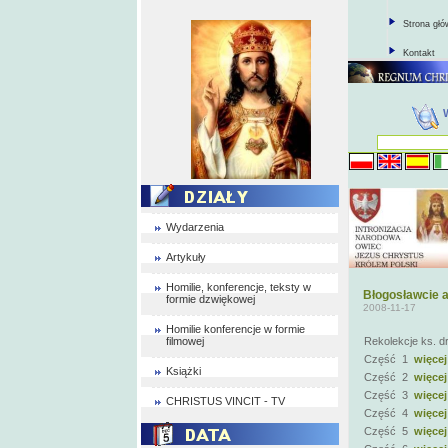
Strona gł
Kontakt
Wydarzenia
Artykuły
Homilie, konferencje, teksty w
Błogosławcie a
formie dzwiękowej
2008-11-17
Homilie konferencje w formie
filmowej
Rekolekcje ks. dr
Część 1
więcej
Książki
Część 2
więcej
Część 3
więcej
CHRISTUS VINCIT - TV
Część 4
więcej
Część 5
więcej