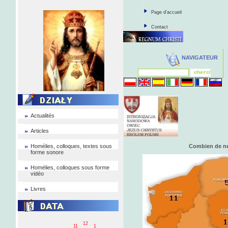
Page d'accueil
Contact
NAVIGATEUR
Actualités
Articles
Homélies, colloques, textes sous
Combien de ne
forme sonore
Homélies, colloques sous forme
vidéo
Livres
12
11
1