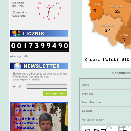
Niedziela
10
2
AM
09-8-2026
niedziela
9
3
32semaine
8
4
Czas letni
7
5
6
obecnych:46
Confirmation
Entrez votre adresse email pour recevoir les
informations à propos du site
www.regnumchristi.pl
Sexe
e-mail
Prénom
Nom, Prénom
Localité
Voïvodie/Région