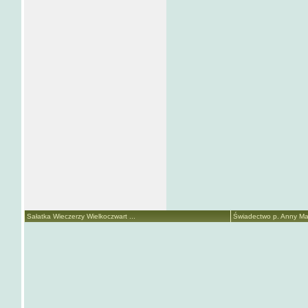
Sałatka Wieczerzy Wielkoczwart ...
Świadectwo p. Anny Mari