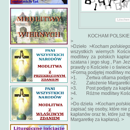
KOCHAM POLSKIE
>
>Dzieło >
Kocham polskiego
wszystkich wiernych Kości
modlitwy za polskich kapł
szatana i jego sług , Pan J
prawdy o Kościele i o świeci
>Formą podjętej modlitwy m
>1. Żertwa ofiarna podjęt
>2. Założenie Margaretki 
>3. Post podjęty za kapł
>4. Różne modlitwy Kościoł
>
>Do dzieła >
Kocham polskie
zapisać się osoby, które nie 
kapłanów oraz te, które już 
Margaretkę za kapłana). >