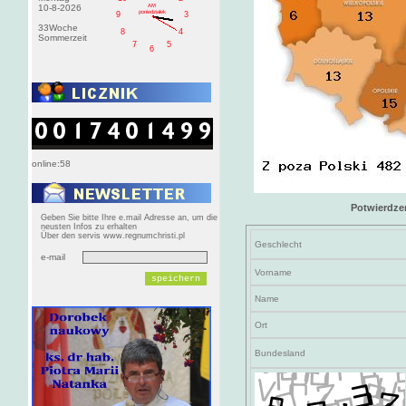
AM
10-8-2026
poniedziałek
9
3
33Woche
8
4
Sommerzeit
7
5
6
online:58
Potwierdze
Geben Sie bitte Ihre e.mail Adresse an, um die
neusten Infos zu erhalten
Über den servis www.regnumchristi.pl
Geschlecht
e-mail
Vorname
Name
Ort
Bundesland