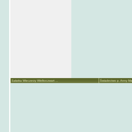
Sałatka Wieczerzy Wielkoczwart ...
Świadectwo p. Anny Mari