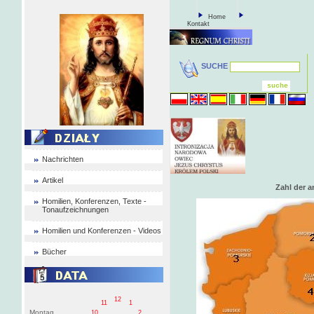
Home
Kontakt
SUCHE
Nachrichten
Artikel
Zahl der 
Homilien, Konferenzen, Texte -
Tonaufzeichnungen
Homilien und Konferenzen - Videos
Bücher
12
11
1
Montag
10
2