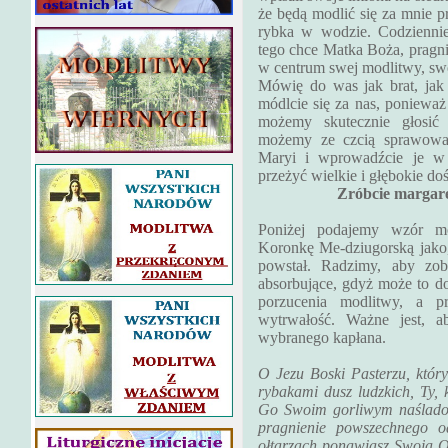
że będą modlić się za mnie pr
rybka w wodzie. Codziennie
tego chce Matka Boża, pragni
w centrum swej modlitwy, swo
Mówię do was jak brat, jak
módlcie się za nas, ponieważ
możemy skutecznie głosi
możemy ze czcią sprawować 
Maryi i wprowadźcie je w
przeżyć wielkie i głębokie do
Zróbcie margare
Poniżej podajemy wzór m
Koronkę Me-dziugorską jako,
powstał. Radzimy, aby zob
absorbujące, gdyż może to d
porzucenia modlitwy, a p
wytrwałość. Ważne jest, a
wybranego kapłana.
O Jezu Boski Pasterzu, któr
rybakami dusz ludzkich, Ty, k
Go Swoim gorliwym naśladow
pragnienie powszechnego od
ołtarzach ponawiasz Swoją Ofi