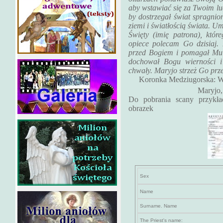
aby wstawiać się za Twoim l
by dostrzegał świat spragnion
ziemi i światłością świata. 
Święty (imię patrona), które
opiece polecam Go dzisiaj.
przed Bogiem i pomagał Mu 
dochował Bogu wierności i
chwały. Maryjo strzeż Go prz
Koronka Medziugorska: Wi
Maryjo,
Do pobrania scany przykład
obrazek
Sex
Name
Surname. Name
The Priest's name: