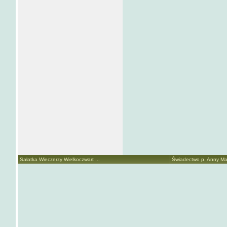
Sałatka Wieczerzy Wielkoczwart ...
Świadectwo p. Anny Mari