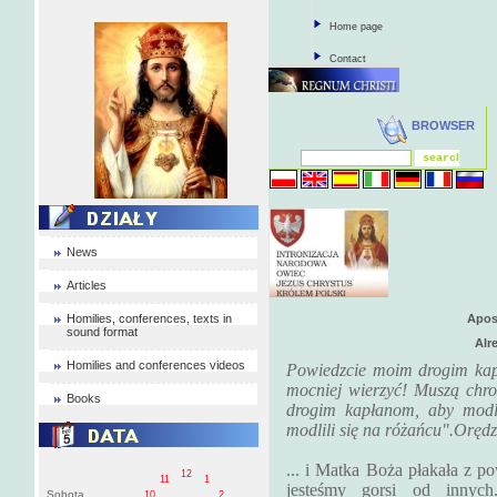
Home page
Contact
BROWSER
News
Articles
Homilies, conferences, texts in
Apos
sound format
Alr
Homilies and conferences videos
Powiedzcie moim drogim ka
mocniej wierzyć! Muszą chr
Books
drogim kapłanom, aby modli
modlili się na różańcu".Oręd
... i Matka Boża płakała z p
12
11
1
jesteśmy gorsi od innyc
Sobota
10
2