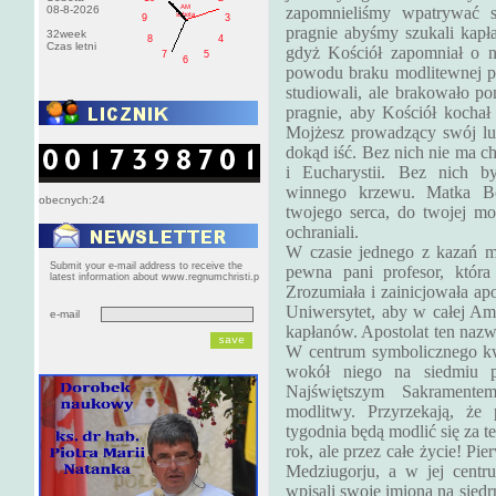
AM
08-8-2026
zapomnieliśmy wpatrywać 
sobota
9
3
pragnie abyśmy szukali kapł
32week
8
4
Czas letni
gdyż Kościół zapomniał o ni
7
5
6
powodu braku modlitewnej po
studiowali, ale brakowało p
pragnie, aby Kościół kochał
Mojżesz prowadzący swój lu
dokąd iść. Bez nich nie ma ch
i Eucharystii. Bez nich by
winnego krzewu. Matka Bo
obecnych:24
twojego serca, do twojej mo
ochraniali.
W czasie jednego z kazań m
Submit your e-mail address to receive the
pewna pani profesor, któr
latest information about www.regnumchristi.p
Zrozumiała i zainicjowała ap
Uniwersytet, aby w całej Am
e-mail
kapłanów. Apostolat ten nazw
W centrum symbolicznego kw
wokół niego na siedmiu p
Najświętszym Sakramentem
modlitwy. Przyrzekają, ż
tygodnia będą modlić się za t
rok, ale przez całe życie! Pi
Medziugorju, a w jej centr
wpisali swoje imiona na siedr