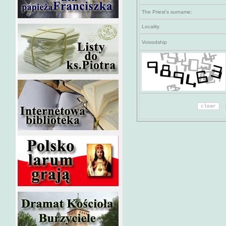
The Priest's surname:
Locality
Voivodship