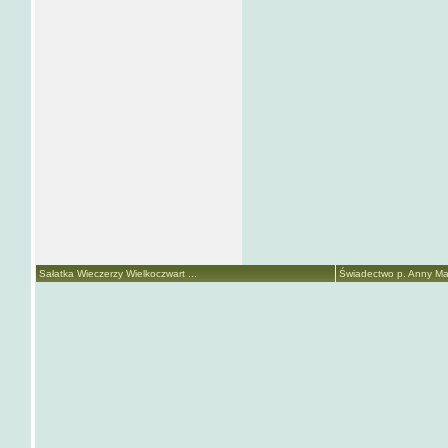
Sałatka Wieczerzy Wielkoczwart ...
Świadectwo p. Anny Mari