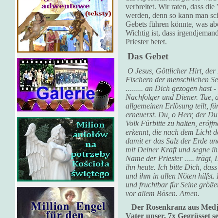
verbreitet. Wir raten, dass die
werden, denn so kann man sc
Gebets führen könnte, was abe
Wichtig ist, dass irgendjeman
Priester betet.
Das Gebet
O Jesus, Göttlicher Hirt, der
Fischern der menschlichen Se
......... an Dich gezogen hast
Nachfolger und Diener. Tue, 
allgemeinen Erlösung teilt, fü
erneuerst. Du, o Herr, der Du 
Volk Fürbitte zu halten, eröff
erkennt, die nach dem Licht d
damit er das Salz der Erde un
mit Deiner Kraft und segne ih
Name der Priester ..... trägt
ihn heute. Ich bitte Dich, das
und ihm in allen Nöten hilfst.
und fruchtbar für Seine größe
vor allem Bösen. Amen.
Der Rosenkranz aus Medjug
Vater unser, 7x Gegrüsset s