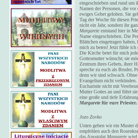
eingeschrieben und rund um i
Namen der Personen, die vor 
ewiges Gebet geloben. Sie ge
Tag der Woche für diesen Prie
nicht ein Jahr, sondern ihr g
Margarete
entstand hier in M
Name eingeschrieben. Die Per
Blättchen eingetragen haben, 
mich zu beten! Jetzt fühle ich
Die Kirche betet für mich jed
Gottesmutter wünscht; sie möch
Zentrum ihres Gebets, ihrer 
spreche zu euch als Bruder, Pri
denn wir sind schwach. Ohne 
Evangelium nicht verkünden.
Eucharistie nicht mit Verehru
Mutter Gottes an und führt sie
eine große und tiefe Erfahrun
Margarete
für eure Priester
Jozo Zovko
Unten geben wir ein Muster de
empfehlen auch den Rosenkra
das Apostolat
Margarete
wird 