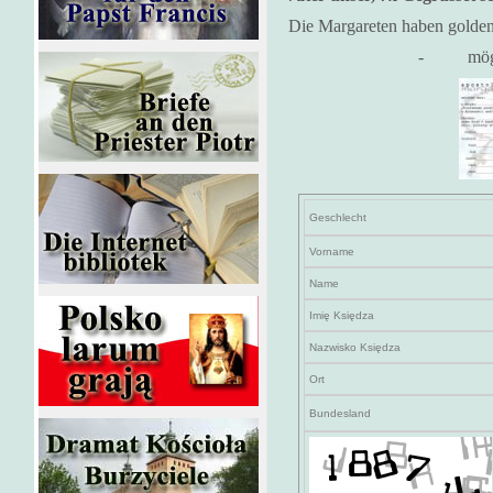
Die Margareten haben golde
-
mög
Geschlecht
Vorname
Name
Imię Księdza
Nazwisko Księdza
Ort
Bundesland