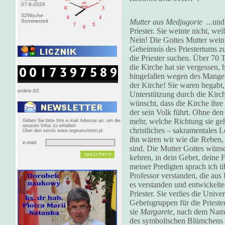
AM
07-8-2026
pištek
9
3
32Woche
8
4
Mutter aus Medjugorie
...un
Sommerzeit
7
5
6
Priester. Sie weinte nicht, wei
Nein! Die Gottes Mutter weint
Geheimnis des Priestertums zu
die Priester suchen. Über 70 
die Kirche hat sie vergessen, h
hingefallen wegen des Mangel
der Kirche! Sie waren begabt, 
online:62
Unterstützung durch die Kirch
wünscht, dass die Kirche ihre 
der sein Volk führt. Ohne den 
mehr, welche Richtung sie geh
Geben Sie bitte Ihre e.mail Adresse an, um die
neusten Infos zu erhalten
christliches – sakramentales 
Über den servis www.regnumchristi.pl
ihn wären wir wie die Reben,
e-mail
sind. Die Mutter Gottes wünsch
kehren, in dein Gebet, deine F
meiner Predigten sprach ich üb
Professor verstanden, die au
es verstanden und entwickelte
Priester. Sie verlies die Univ
Gebetsgruppen für die Prieste
sie
Margarete
, nach dem Name
des symbolischen Blümchens w