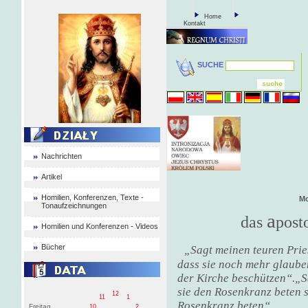
Home
Kontakt
SUCHE
Nachrichten
Artikel
Homilien, Konferenzen, Texte -
Mo
Tonaufzeichnungen
a
das
post
Homilien und Konferenzen - Videos
Bücher
„Sagt meinen teuren Prie
dass sie noch mehr glaub
der Kirche beschützen“.
„S
sie den Rosenkranz beten s
12
11
1
Rosenkranz beten“.
Freitag
10
2