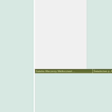
Sałatka Wieczerzy Wielkoczwart ...
Świadectwo p. A