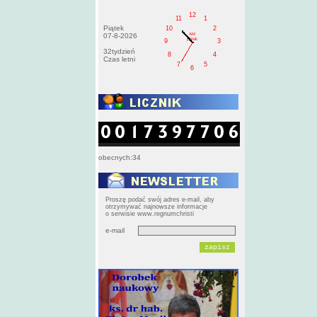
12
11
1
Piątek
10
2
AM
07-8-2026
pištek
9
3
32tydzień
8
4
Czas letni
7
5
6
obecnych:34
Proszę podać swój adres e-mail, aby
otrzymywać najnowsze informacje
o serwisie www.regnumchristi
e-mail