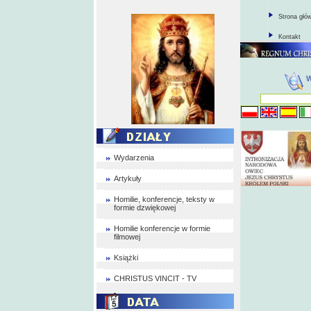
Strona głó
Kontakt
Wydarzenia
Artykuły
Homilie, konferencje, teksty w
formie dzwiękowej
Homilie konferencje w formie
filmowej
Książki
CHRISTUS VINCIT - TV