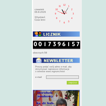
12
11
1
czwartek
10
2
AM
06-8-2026
czwartek
9
3
32tydzień
8
4
Czas letni
7
5
6
obecnych:58
Proszę podać swój adres e-mail, aby
otrzymywać najnowsze informacje
o serwisie www.regnumchristi
e-mail