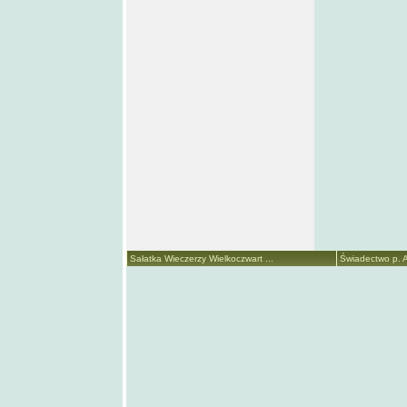
Sałatka Wieczerzy Wielkoczwart ...
Świadectwo p. A