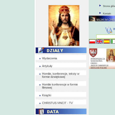
Strona głó
Kontakt
Wydarzenia
Artykuły
Homilie, konferencje, teksty w
formie dzwiękowej
Homilie konferencje w formie
filmowej
Książki
CHRISTUS VINCIT - TV