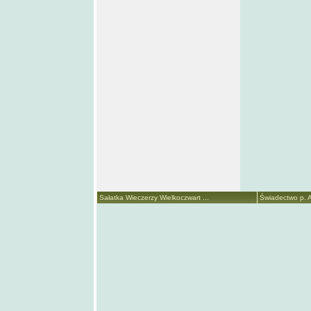
Sałatka Wieczerzy Wielkoczwart ...
Świadectwo p. A