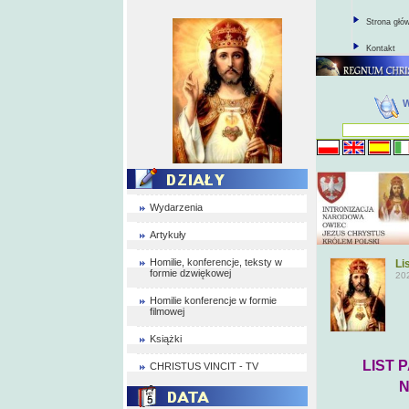
Strona głó
Kontakt
Wydarzenia
Artykuły
Homilie, konferencje, teksty w
Li
formie dzwiękowej
20
Homilie konferencje w formie
filmowej
Książki
L
IST
CHRISTUS VINCIT - TV
NA WIEL