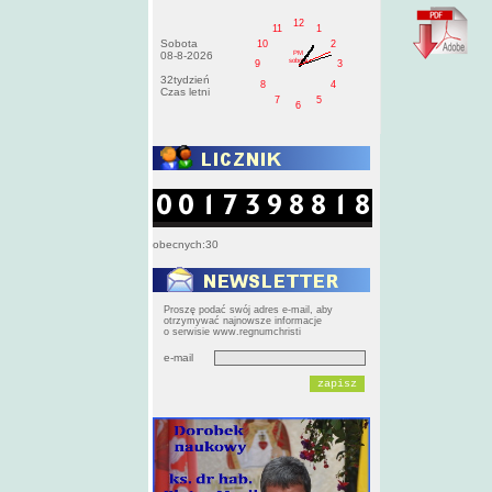
12
11
1
Sobota
10
2
PM
08-8-2026
sobota
9
3
32tydzień
8
4
Czas letni
7
5
6
obecnych:30
Proszę podać swój adres e-mail, aby
otrzymywać najnowsze informacje
o serwisie www.regnumchristi
e-mail