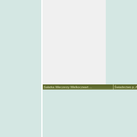
Sałatka Wieczerzy Wielkoczwart ...
Świadectwo p. A