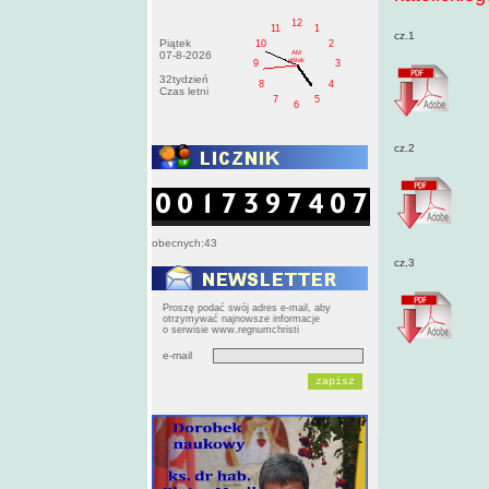
12
11
1
cz.1
Piątek
10
2
AM
07-8-2026
pištek
9
3
32tydzień
8
4
Czas letni
7
5
6
cz.2
obecnych:43
cz,3
Proszę podać swój adres e-mail, aby
otrzymywać najnowsze informacje
o serwisie www.regnumchristi
e-mail