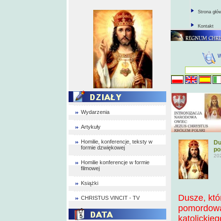
Strona głó
Kontakt
Wydarzenia
Artykuły
Homilie, konferencje, teksty w
Du
formie dzwiękowej
po
20
Homilie konferencje w formie
filmowej
Książki
Dusze, któ
CHRISTUS VINCIT - TV
pomordowa
katolicki