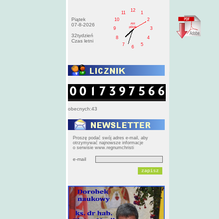
12
11
1
Piątek
10
2
AM
07-8-2026
pištek
9
3
32tydzień
8
4
Czas letni
7
5
6
obecnych:43
Proszę podać swój adres e-mail, aby
otrzymywać najnowsze informacje
o serwisie www.regnumchristi
e-mail