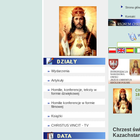
Strona głó
Kontakt
Wydarzenia
Artykuły
Homilie, konferencje, teksty w
Ch
formie dzwiękowej
18
20
Homilie konferencje w formie
filmowej
Książki
CHRISTUS VINCIT - TV
Chrzest świ
Kazachstani