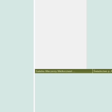
Sałatka Wieczerzy Wielkoczwart ...
Świadectwo p. A