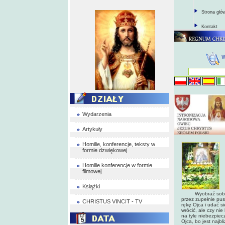
Strona głó
Kontakt
Wydarzenia
Artykuły
Homilie, konferencje, teksty w
formie dzwiękowej
Homilie konferencje w formie
filmowej
Książki
Wyobraź sobie, że
przez zupełnie pu
CHRISTUS VINCIT - TV
rękę Ojca i udać s
wrócić, ale czy ni
na tyle niebezpiec
Ojca, bo jest najbl