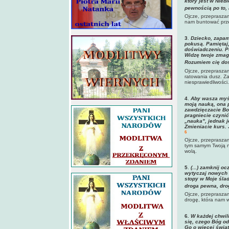
który jest w Niebi
pewnością po to, 
Ojcze, przepraszam
nam buntować prz
3
.
Dziecko, zapami
pokusą. Pamiętaj
doświadczeniu. Po
Widzę twoje zmaga
Rozumiem cię dos
Ojcze, przepraszam
ratowania dusz. Za
niesprawiedliwości.
4
.
Aby wasza myśl
moją nauką, ona p
zawdzięczacie Bo
pragniecie czynić
„nauka", jednak je
Zmieniacie kurs.
6
Ojcze, przepraszam
tym samym Twoją n
wolą.
5
.
(...) zamknij o
wytyczaj nowych s
stopy w Moje ślad
droga pewna, dro
Ojcze, przepraszam
drogę, która nam 
6
.
W każdej chwil
się, czego Bóg od
Go o więcej świa