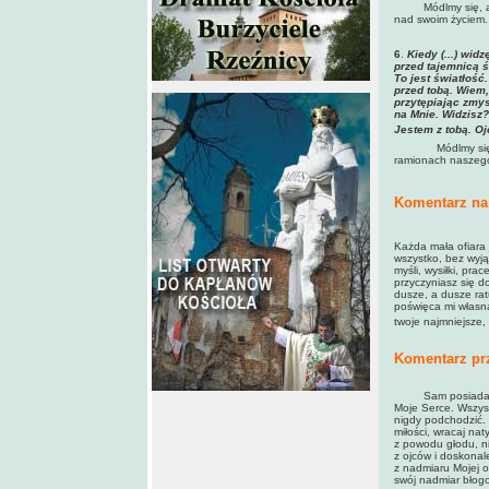
Módlmy się, 
nad swoim życiem.
6
.
Kiedy (...) wid
przed tajemnicą ś
To jest światłość
przed tobą. Wiem,
przytępiając zmys
na Mnie. Widzisz?
Jestem z tobą. O
Módlmy się
ramionach naszeg
Komentarz na 
Każda mała ofiara 
wszystko, bez wyją
myśli, wysiłki, pra
przyczyniasz się d
dusze, a dusze rat
poświęca mi własną 
twoje najmniejsze, 
Komentarz pr
Sam posiadam wsz
Moje Serce. Wszyst
nigdy podchodzić. K
miłości, wracaj nat
z powodu głodu, ni
z ojców i doskonal
z nadmiaru Mojej o
swój nadmiar błogo