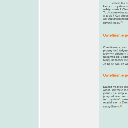
Jestem tak szczęśl
kiedy rozmyślasz 
wdzięczność? Chcę 
To Ja sam wówczas 
w tobie? Czy chces
we wszystkim miejs
25
ożywić Moje?
Uwielbienie p
O umiłowana, uszc
pragnę być jedynym
jedynym chlebem ja
nakarmię cię Bogie
Mojej Boskości. Bę
Ja będę tym, co wd
Uwielbienie p
Dajesz mi życie ja
wiesz, jak wiele r
jedno i nie wątp 
ją wypełniasz, usz
uszczęśliwia", ozn
osadził cię na Ziem
27
szczęśliwym.