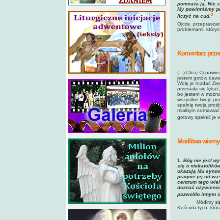
pomnaża ją. Nie 
My powinniśmy pro
8
liczyć na cud
.
Ojcze, przepraszam
problemami, któryc
Komentarz przed
(...) Chcę Ci powie
jestem gotów dawać
Wolę je rozdać Zie
przestała się lękać
bo jestem w możnoś
wszystkie twoje pr
spełnię twoją proś
miałbym odmawiać M
gotowy spełnić je w
Modlitwa wierny
1.
Bóg nie jest wy
się o niekatolików
okazują Mu synow
pragnie jej od wa
centrum tego wiel
doznać ożywienia
pozwoliło innym 
Módlmy się
Kościoła tych, któ