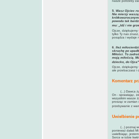
nasze potrzeby za
5
. Wasz Ojciec ro
Nie mierzy waszą
krótkowzrocznymi
powodu tak bardz
mu: „Idź i nie grze
Ojcze, dziękujemy 
tylko Ty nas znasz
posądza i wydaje n
6.
Ileż miłosierdz
skruchę po upadku
Miłości. To zadra
moją miłością. Mó
dziecko, do Ojca"
Ojcze, dziękujemy 
ale przebaczasz i 
Komentarz pr
(...) Dawca życia
On - sprawiając, ż
wszystkim wasze ż
prosząc w zamian o
przebywanie z wami
Uwielbienie p
(...) poznaj wdzi
ponieważ dałaś Mi 
uwielbiając, jeste
Serce w tobie kwitn