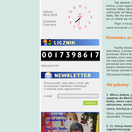
Tak właśnie całe 
końca, a tak napraw
12
11
1
trzymać blisko Ojca
Sobota
10
2
odchodzić od Niego
AM
08-8-2026
dalej. Nie ma sensu
sobota
9
3
po co mamy się cz
32tydzień
8
4
Tego ci życzę, zu
Czas letni
7
5
samo kroczenie u 
6
Komentarz pr
Każda dusza, któr
dzieckiem. Z powod
ponieważ Serce Boga
ziemska utraci swe 
niż najczulsza mat
ponieważ jest stra
obecnych:24
jestem nieskończon
niż każdy ziemski 
Odczuwam każdy ból
Proszę podać swój adres e-mail, aby
Akt pokutny:
otrzymywać najnowsze informacje
o serwisie www.regnumchristi
1
.
Wiesz dobrze, j
e-mail
napływa do Moich
łaską, wiesz czym
odrzucona, wyrzuc
serca, kochaj ją za
Ojcze, przepraszam
ukochałeś. Przepra
2.
Ci, którzy bunt
najpiękniejszego