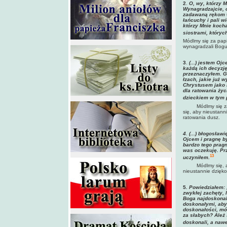
2
.
O, wy, którzy 
Wynagradzajcie, o
zadawaną rękom w
łańcuchy i pali 
którzy Mnie koch
siostrami, któryc
Módlmy się za papi
wynagradzali Bogu 
3
.
(...) jestem Oj
każdą ich decyzję
przeznaczyłem. G
łzach, jakie już w
Chrystusem jako 
dla ratowania ży
dzieckiem w tym 
Módlmy się z
się, aby nieustann
ratowania dusz.
4
.
(...) błogosław
Ojcem i pragnę b
bardzo tego pragnę
was oczekuję. Pr
13
uczyniłem.
Módlmy się, 
nieustannie dziękow
5
. Powiedziałem:
zwykłej zachęty,
Boga najdoskonal
doskonałymi, aby
doskonałości, mów
za słabych? Ależ 
doskonali, a nawe