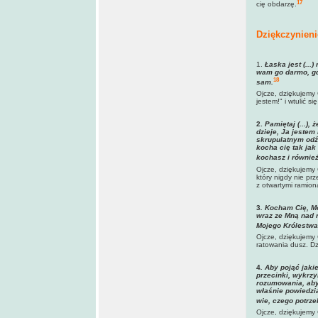
17
cię obdarzę.
Dziękczynieni
1.
Łaska jest (...
wam go darmo, gd
18
sam
.
Ojcze, dziękujemy 
jestem!" i wtulić s
2.
Pamiętaj
(...),
dzieje, Ja jestem
skrupulatnym odźw
kocha cię tak jak
kochasz i również
Ojcze, dziękujemy 
który nigdy nie pr
z otwartymi ramion
3
. Kocham Cię, M
wraz ze Mną nad r
Mojego Królestwa
Ojcze, dziękujemy 
ratowania dusz. Dz
4
. Aby pojąć jaki
przecinki, wykrzyk
rozumowania, aby 
właśnie powiedzi
wie, czego potrze
Ojcze, dziękujemy 