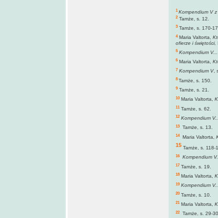
1
Kompendium V z O
2
Tamże, s. 12.
3
Tamże, s. 170-17
4
Maria Valtorta,
Kt
ofierze i świętości,
5
Kompendium V...
6
Maria Valtorta,
Kt
7
Kompendium V
, 
8
Tamże, s. 150.
9
Tamże, s. 21.
10
Maria Valtorta,
K
11
Tamże, s. 62.
12
Kompendium V..
13
Tamże, s. 13.
14
Maria Valtorta,
15
Tamże, s. 118-1
16
Kompendium V.
17
Tamże, s. 19.
18
Maria Valtorta,
K
19
Kompendium V..
20
Tamże, s. 10.
21
Maria Valtorta,
K
22
Tamże, s. 29-30