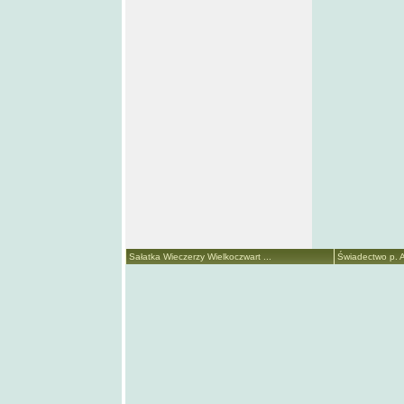
Sałatka Wieczerzy Wielkoczwart ...
Świadectwo p. A