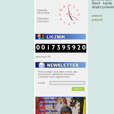
Niech każda 
12
dziękczynienie
11
1
czwartek
10
2
AM
06-8-2026
czwartek
9
3
pobierz1
32tydzień
pobierz2
8
4
Czas letni
7
5
6
obecnych:55
Proszę podać swój adres e-mail, aby
otrzymywać najnowsze informacje
o serwisie www.regnumchristi
e-mail