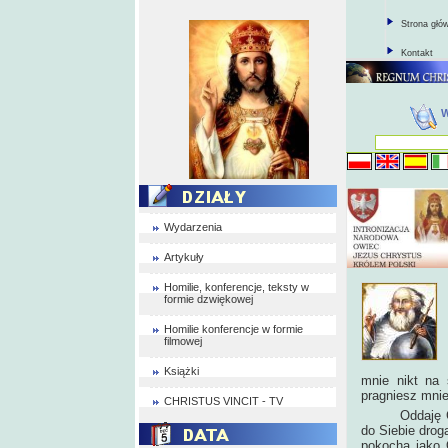
Strona głó
Kontakt
Wydarzenia
Artykuły
Homilie, konferencje, teksty w
formie dzwiękowej
Homilie konferencje w formie
filmowej
Książki
mnie nikt na 
pragniesz mnie
CHRISTUS VINCIT - TV
Oddaję Ci si
do Siebie drog
pokocha jako 