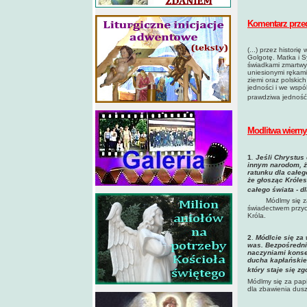
Komentarz przed
(...) przez histori
Golgotę. Matka i S
świadkami zmartwyc
uniesionymi rękami
ziemi oraz polskic
jedności i we wspó
prawdziwa jedność 
Modlitwa wierny
1
.
Jeśli Chrystus
innym narodom, ż
ratunku dla całe
że głosząc Króles
całego świata - d
Módlmy się z
świadectwem przyci
Króla.
2
.
Módlcie się za
was. Bezpośredni
naczyniami konse
ducha kapłańskie
który staje się z
Módlmy się za pap
dla zbawienia dusz 