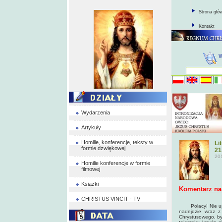
Strona głó
Kontakt
Wydarzenia
Artykuły
Homilie, konferencje, teksty w
Li
formie dzwiękowej
21
20
Homilie konferencje w formie
filmowej
Książki
Komentarz na
CHRISTUS VINCIT - TV
Polacy! Nie upada
nadejdzie wraz z
Chrystusowego, by 