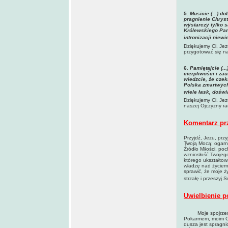
5
. Musicie (...) 
pragnienie Chryst
wystarczy tylko 
Królewskiego Pan
intronizacji niew
Dziękujemy Ci, Jez
przygotować się n
6
. Pamiętajcie (
cierpliwości i za
wiedzcie, że cze
Polska zmartwych
wiele łask, dośw
Dziękujemy Ci, Jez
naszej Ojczyzny r
Komentarz pr
Przyjdź, Jezu, prz
Twoją Mocą; ogarn
Źródło Miłości, po
wzniosłość Twojego
którego ukształtow
władzę nad życiem 
sprawić, że moje 
strzałę i przeszyj 
Uwielbienie p
Moje spojrzenie k
Pokarmem, moim Ch
dusza jest spragn