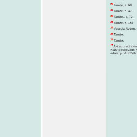
20
Tamże, s. 68.
21
Tamże, s. 47.
22
Tamże., s. 72.
23
Tamże, s. 151.
24
Vassula Ryden, 
25
Tamże.
26
Tamże.
27
Akt adoracji zat
Klary Bouillevaux,
adoracji-z-1862r&