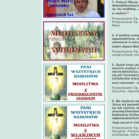
3
.
Polacy! Wasze 
dobrodziejstwach
na Jej modlitwy,
5
w nadziei.
Przepraszamy Cię, 
Przepraszamy Cię z
Maryi.
4
. Z wielkim entu
zapomnieliście, ż
wytrwacie w wasz
żaden dopust Boży
Przepraszamy Cię, 
udział w Dziele Int
5
.
Zanim krzyż u
musicie wspiąć si
niecierpliwością 
się jak Cyrenejcz
świadectwa wiary
musi wzrastać - 
Przepraszamy Cię, 
Ojczyźnie. Zapomin
6.
Nie możecie tr
Jezus też pozwoli
wy tak czyńcie, b
zmartwychwstanie
budowania Króles
odpowiedzialnośc
Jego zasad w świ
Przepraszamy Cię,
Ojczyźnie. Przepra
prześladują, którzy