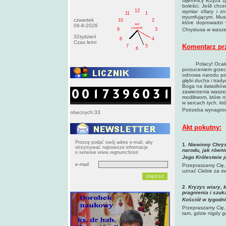
tajemnicy krzyża z
boleści. Jeśli chc
12
wymiar ofiary i 
11
1
tryumfującym. Mus
czwartek
10
2
które doprowadzi
AM
06-8-2026
czwartek
9
3
Chrystusa w waszej
32tydzień
8
4
Czas letni
Komentarz pr
7
5
6
Polacy! Ocalenie
porzuceniem grzech
odnowa narodu pow
głębi ducha i trad
Boga na świadków 
zawierzenia waszej
modlitwom, które n
w sercach tych, kt
Potrzeba wynagrodz
obecnych:33
Akt pokutny:
Proszę podać swój adres e-mail, aby
1
.
Niewinny
Chrys
otrzymywać najnowsze informacje
narodu, jak równi
o serwisie www.regnumchristi
Jego Królestwie 
e-mail
Przepraszamy Cię,
uznać Ciebie za sw
2
.
Kryzys wiary, 
pragnienia i szuk
Kościół w tygodn
Przepraszamy Cię, 
tam, gdzie nigdy g