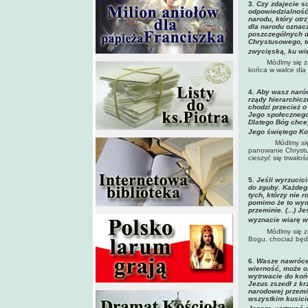
3
. Czy zdajecie 
odpowiedzialność
narodu, który ot
dla narodu oznacz
poszczególnych du
Chrystusowego, t
zwycięską, ku wi
Módlmy się za na
końca w walce dla
4.
Aby wasz naród
rządy hierarchic
chodzi przecież o
Jego społecznego
Dlatego Bóg chce
Jego świętego Koś
Módlmy się
panowanie Chrystu
cieszyć się trwało
5
. Jeśli wyrzucic
do zguby. Każdeg
tych, którzy nie 
pomimo że to wyma
przeminie. (...) 
wyznacie wiarę w
Módlmy się z
Bogu, chociaż będz
6
.
Wasze nawrócen
wierność, może o
wytrwacie do końc
Jezus zszedł z kr
narodowej przemi
wszystkim kusici