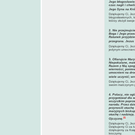
Jego błogosławie
czas nagli i chwi
Jego Syna na Kró
Dziękujemy Ci, Jez
błogosławionych, k
którzy złożyli swo
2.
Nie przejmujcie
Boga i Jego prawa
Ratunek przyjdzie
przegrana. Jezus 
Dziękujemy Ci, Jez
jedynym umocnieni
3
. Ofiarujcie Mar
Niepokalane, matc
Razem z Nią spo
wierności, ponie
umocnieni na dro
wiele uczynić; wr
Dziękujemy Ci, Jez
swoim matczynym p
4
.
Polacy, nie ogl
przygotował dla w
wszystkim poprze
narodu. Przez dzi
przynosili otuchę
maryjnych biskup
otuchę i nadzieję
21
Ojczyznę.
Dziękujemy Ci, Jez
Dziękujemy Ci za k
dziękujemy za Księ
kroczymy.