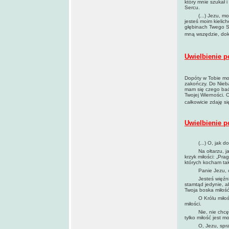
który mnie szukał 
Sercu.
(...) Jezu, moja 
jesteś moim kieli
głębinach Twego Se
mną wszędzie, dok
Uwielbienie p
Dopóty w Tobie moj
zakończy. Do Nieba
mam się czego bać
Twojej Wierności. 
całkowicie zdaję s
Uwielbienie p
(...) O, jak dobr
Na ołtarzu, jak na
krzyk miłości: „Pr
których kocham tak
Panie Jezu, oto j
Jesteś więźniem t
stamtąd jedynie, a
Twoja boska miłość
O Królu miłości! P
miłości.
Nie, nie chcę już 
tylko miłość jest m
O, Jezu, spraw, a