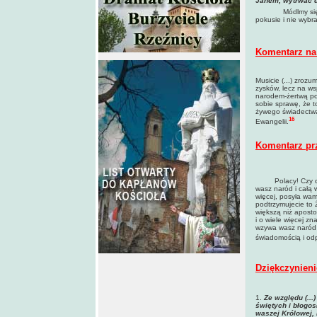
Janem, wytrwać d
Módlmy się
pokusie i nie wybral
Komentarz na 
Musicie (...) zroz
zysków, lecz na ws
narodem-żertwą poś
sobie sprawę, że to
żywego świadectwa,
16
Ewangelii.
Komentarz pr
Polacy! Czy coś l
wasz naród i całą 
więcej, posyła wam
podtrzymujecie to 
większą niż aposto
i o wiele więcej z
wzywa wasz naród p
świadomością i od
Dziękczynieni
1.
Ze względu (...
świętych i błogo
waszej Królowej, 