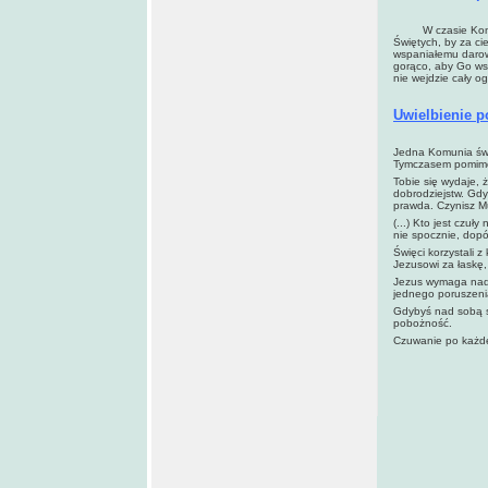
W czasie Komunii 
Świętych, by za ci
wspaniałemu darowi
gorąco, aby Go wszy
nie wejdzie cały og
Uwielbienie 
Jedna Komunia świę
Tymczasem pomimo 
Tobie się wydaje, ż
dobrodziejstw. Gd
prawda. Czynisz Mu 
(...) Kto jest czuł
nie spocznie, dop
Święci korzystali 
Jezusowi za łaskę,
Jezus wymaga nade
jednego poruszeni
Gdybyś nad sobą st
pobożność.
Czuwanie po każde