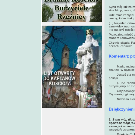
Synu mój, idź za m
złóż Mu ją zaraz, c
Ode mnie zażądał o
rzeczy, które i tak
(...) Niejeden czł
sam widok trudnośc
I to ma być miłość
Prawdziwa miłość o
stanem i obowiązk
Chętnie składaj Pa
oczach Pańskich.
Komentarz pr
Matko mojego Pan
smutek. W mym ser
Jesteś dla mnie j
pokoju.
(...) O Panno moż
otrzymujemy od Bo
Oby poświęciły si
Cię sławią i głoszą
Niebiosa niech pr
Dzi
ękczynieni
1
. Synu mój, dlac
będziesz mógł jak
samo jak w ziemi 
wszędzie zachowa
Dziękuję Ci, Pani