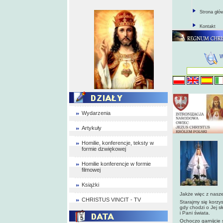
Strona głó
Kontakt
Wydarzenia
Artykuły
Homilie, konferencje, teksty w
formie dzwiękowej
Homilie konferencje w formie
filmowej
Książki
Jakże więc z nasze
CHRISTUS VINCIT - TV
Starajmy się korzy
gdy chodzi o Jej sł
i Pani świata.
Ochoczo garnijcie 