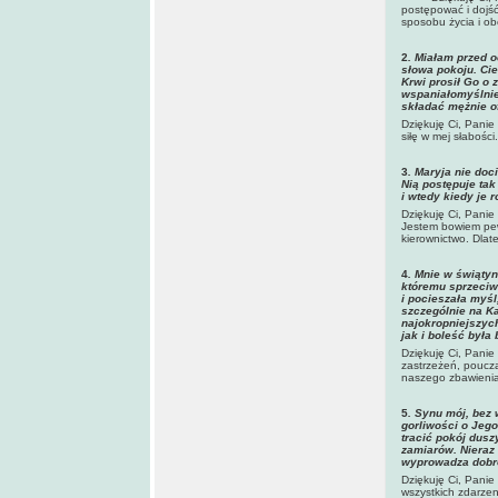
postępować i dojść
sposobu życia i ob
2
. Mia
łam przed o
słowa pokoju. Cie
Krwi prosił Go o 
wspaniałomyślnie
składać mężnie of
Dziękuję Ci, Panie
siłę w mej słabośc
3
. Maryja nie do
Nią postępuje ta
i wtedy kiedy je 
Dziękuję Ci, Panie
Jestem bowiem pew
kierownictwo. Dlat
4
. Mnie w
świątyn
któremu sprzeciw
i pocieszała myśl
szczególnie na Ka
najokropniejszyc
jak i boleść była
Dziękuję Ci, Panie
zastrzeżeń, poucza
naszego zbawienia
5
. Synu mój, bez 
gorliwości o Jeg
tracić pokój dus
zamiarów. Nieraz 
wyprowadza dobro
Dziękuję Ci, Panie
wszystkich zdarzen