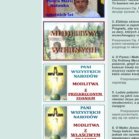
To bowiem nie je
Przepraszam Cię, P
decyzje życiowe. A 
3.
El
żbieta skier
pozostać w zapom
Pragnęła, aby wsz
za dary, których 
wszechmogący racz
Przepraszam Cię, 
jestem niewdzięczny
przypisuję to włas
4
. O Panno i Matk
Cię Królową Męcz
pożarcie, ginęli 
katusze trwały tr
wszyscy razem mę
które miałaś kied
Przepraszam 
zagrażają
.
5. Ludzie pobo
żni
nimi: na jakiś c
również Jezus pos
nieobecności, a p
świątyni.
Przepraszam Cię, 
swymi pociechami, 
aby się nie wzbił 
6
. O Matko Jezusa
Twoja boleść. Na
jednak nie nawróc
niewierzący odrzu