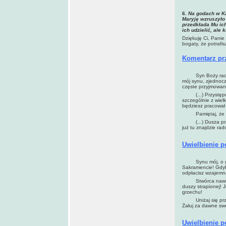
6.
Na godach w Ka
Maryję wzruszył
przedkłada Mu ich
ich udzielić, ale 
Dziękuję Ci, Panie 
bogaty, że potrafi
Komentarz pr
Syn Boży raczył t
mój synu, zjednocz
częste przyjmowan
(...) Przystępuj 
szczególnie z wiel
będziesz pracował 
Pamiętaj, że dob
(...) Dusza pragni
już tu znajdzie rad
Uwielbienie 
Synu mój, o gdyby
Sakramencie! Gdyby
odpłacisz wzajemn
Stwórca nawiedza 
duszy strapionej! 
grzechu!
Uniżaj się przed 
Żałuj za dawne sw
Uwielbienie 