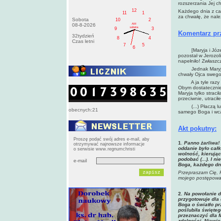
rozszerzania Jej ch
12
Każdego dnia z cał
11
1
za chwałę, że nale
Sobota
10
2
AM
08-8-2026
sobota
9
3
Komentarz pr
32tydzień
8
4
Czas letni
7
5
6
[Maryja i Józef] 
pozostał w Jerozoli
napełniło! Zwłaszc
Jednak Maryja nie
chwały Ojca swego (
A ja tyle razy Ci
Obym dostatecznie 
Maryja tylko strac
przeciwnie, utraci
(...) Płaczą ludzi
obecnych:21
samego Boga i wca
Akt pokutny:
Proszę podać swój adres e-mail, aby
1
.
Panno
żarliwa
otrzymywać najnowsze informacje
oddanie było całk
o serwisie www.regnumchristi
wolność, kierując
podobać (...). I 
e-mail
Boga, każdego dn
Przepraszam Ci
ę, 
mojego postępowa
2
. Na powo
łanie 
przygotowuje dla
Boga o światło pr
poślubiła święteg
przeznaczyć dla 
zdolności. Niewie