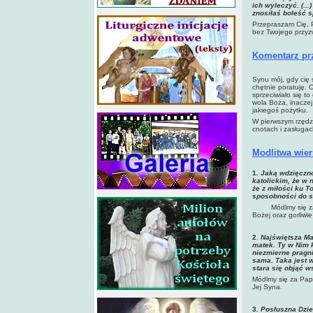
ich wyleczyć. (..
znosiłaś boleść s
Przepraszam Cię, P
bez Twojego przyzw
Komentarz pr
Synu mój, gdy cię
chętnie poratuję. 
sprzeciwiało się t
wola Boża, inaczej
jakiegoś pożytku.
W pierwszym rzędzi
cnotach i zasługac
Modlitwa wier
1
. Jak
ą wdzięczn
katolickim, że w 
że z miłości ku T
sposobności do s
Módlmy się z
Bożej oraz gorliwie
2
.
Naj
świętsza Ma
matek. Ty w Nim k
niezmierne pragn
sama. Taka jest 
stara się objąć w
Módlmy się za Papi
Jej Syna.
3
. Pos
łuszna Dzi