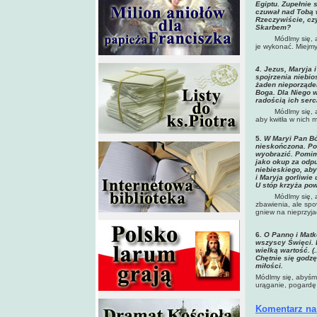
Egiptu. Zupełnie 
czuwał nad Tobą w
Rzeczywiście, cz
Skarbem?
Módlmy się, 
je wykonać. Miejm
4. Jezus, Maryja 
spojrzenia niebio
żaden nieporządek
Boga. Dla Niego 
radością ich serc
Módlmy się, aby w
aby kwitła w nich 
5
. W Maryi Pan B
nieskończona. Po 
wyobrazić. Pomim
jako okup za odpu
niebieskiego, ab
i Maryja gorliwie
U stóp krzy
ża pow
Módlmy się, 
zbawienia, ale spo
gniew na nieprzyja
6
. O Panno i Mat
wszyscy Święci. D
wielką wartość. (
Chętnie się godzę
miłości.
Módlmy się, abyśmy 
urąganie, pogardę 
Komentarz na 