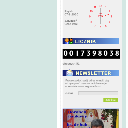
12
11
1
Piątek
10
2
PM
07-8-2026
pištek
9
3
32tydzień
8
4
Czas letni
7
5
6
obecnych:51
Proszę podać swój adres e-mail, aby
otrzymywać najnowsze informacje
o serwisie www.regnumchristi
e-mail