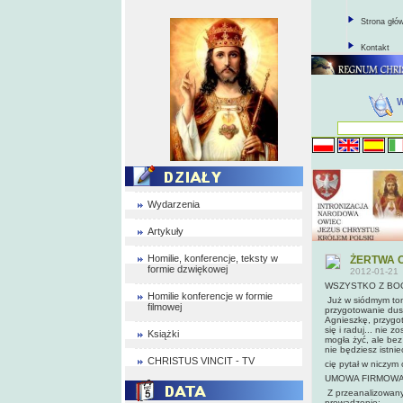
Strona głó
Kontakt
Wydarzenia
Artykuły
Homilie, konferencje, teksty w
ŻERTWA 
formie dzwiękowej
2012-01-21
WSZYSTKO Z BO
Homilie konferencje w formie
Już w siódmym tom
filmowej
przygotowanie dus
Agnieszkę, przygoto
się i raduj... nie 
Książki
mogła żyć, ale bez
nie będziesz istni
CHRISTUS VINCIT - TV
cię pytał w niczym 
UMOWA FIRMOWA
Z przeanalizowanyc
prowadzenie: