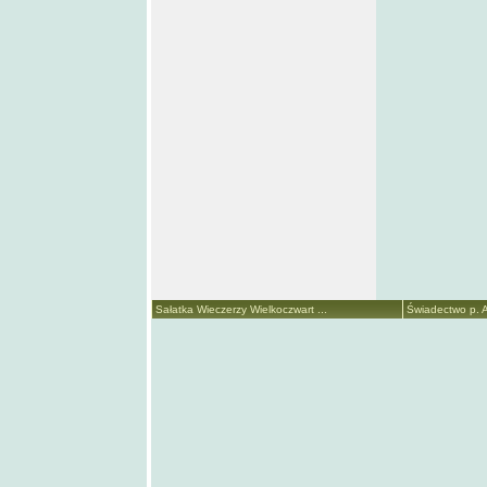
Sałatka Wieczerzy Wielkoczwart ...
Świadectwo p. A