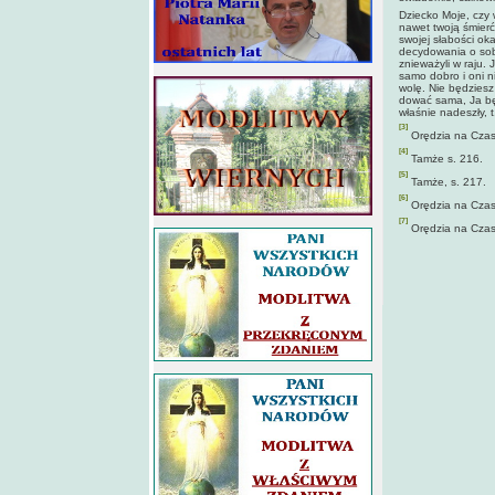
Dziecko Moje, czy 
nawet twoją śmierć
swojej słabości oka
decydowania o sobi
znieważyli w raju. 
samo dobro i oni n
wolę. Nie będziesz
dować sama, Ja bę
właśnie nadeszły, 
[3]
Orędzia na Czasy
[4]
Tamże s. 216.
[5]
Tamże, s. 217.
[6]
Orędzia na Czasy
[7]
Orędzia na Czasy