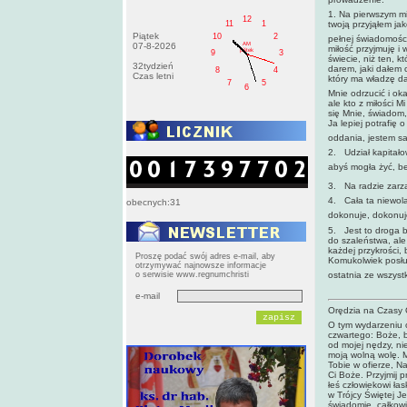
1. Na pierwszym mi
12
11
1
twoją przyjąłem jak
Piątek
10
2
pełnej świadomości
AM
07-8-2026
miłość przyjmuję i
pištek
9
3
świecie, niż ten, k
32tydzień
darem, jaki dałem
8
4
Czas letni
który ma władzę da
7
5
6
Mnie odrzucić i o
ale kto z miłości 
się Mnie, świa­dom,
Ja lepiej potrafię
oddania, jestem sa
2. Udział kapitałow
abyś mogła żyć, b
3. Na radzie zarzą
4. Cała ta niewola 
obecnych:31
dokonuje, dokonuj
5. Jest to droga 
do szaleństwa, ale 
każdej przykro­ści,
Proszę podać swój adres e-mail, aby
Komukolwiek posług
otrzymywać najnowsze informacje
ostatnia ze wszystki
o serwisie www.regnumchristi
e-mail
Orędzia na Czasy O
O tym wydarzeniu 
czwartego: Boże, b
od mojej nędzy, ni
moją wolną wolę. 
Tobie w ofierze, N
Ci Boże. Przyjmij p
łeś człowiekowi ł
w Trójcy Świętej Je
świadomie, całkowi