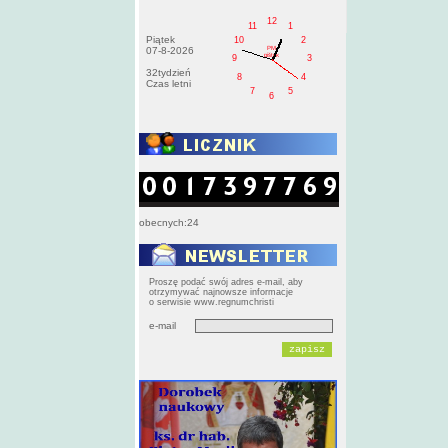
12
11
1
Piątek
10
2
PM
07-8-2026
pištek
9
3
32tydzień
8
4
Czas letni
7
5
6
obecnych:24
Proszę podać swój adres e-mail, aby
otrzymywać najnowsze informacje
o serwisie www.regnumchristi
e-mail