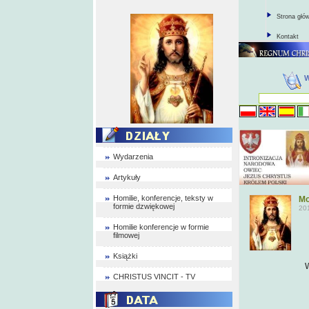
Strona głó
Kontakt
Wydarzenia
Artykuły
Homilie, konferencje, teksty w
Mo
formie dzwiękowej
20
Homilie konferencje w formie
filmowej
Książki
CHRISTUS VINCIT - TV