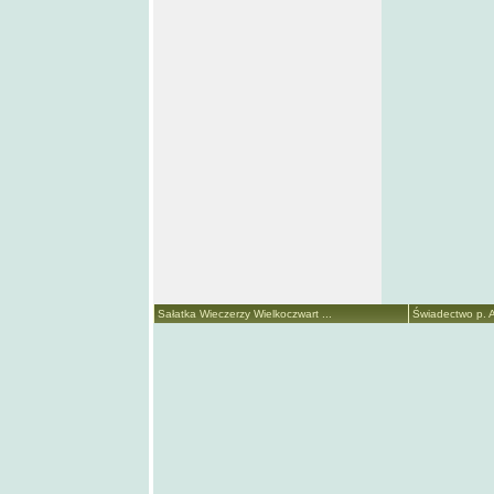
Sałatka Wieczerzy Wielkoczwart ...
Świadectwo p. A