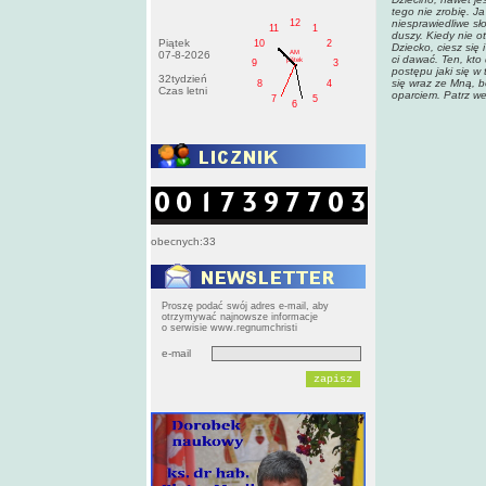
tego nie zrobię. J
12
niesprawiedliwe sło
11
1
duszy. Kiedy nie o
Piątek
10
2
Dziecko, ciesz się
AM
07-8-2026
ci dawać. Ten, kto 
pištek
9
3
postępu jaki się w
32tydzień
się wraz ze Mną, b
8
4
Czas letni
oparciem. Patrz we
7
5
6
obecnych:33
Proszę podać swój adres e-mail, aby
otrzymywać najnowsze informacje
o serwisie www.regnumchristi
e-mail