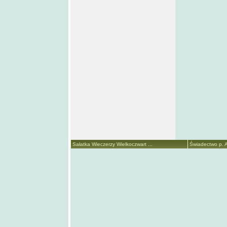
Sałatka Wieczerzy Wielkoczwart ...
Świadectwo p. A