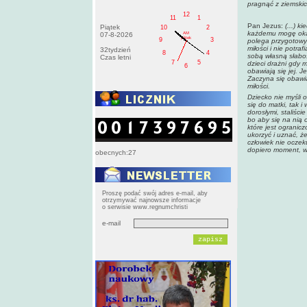
pragnąć z ziemskic
12
11
1
Pan Jezus:
(...)
ki
Piątek
10
2
każdemu mogę okazać
AM
07-8-2026
pištek
9
3
polega przygotowyw
miłości i nie potr
32tydzień
8
4
sobą własną słaboś
Czas letni
7
5
dzieci drażni gdy 
6
obawiają się jej. J
Zaczyna się obawi
miłości.
Dziecko nie myśli 
się do matki, tak 
dorosłymi, staliści
bo aby się na nią 
które jest ogranic
ukorzyć i uznać, ż
człowiek nie oczeku
dopiero moment, w 
obecnych:27
Proszę podać swój adres e-mail, aby
otrzymywać najnowsze informacje
o serwisie www.regnumchristi
e-mail