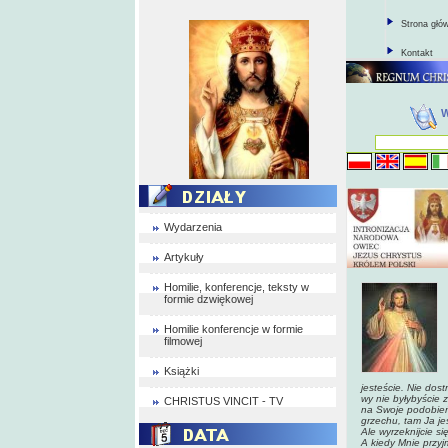
Strona głó
Kontakt
Wydarzenia
Artykuły
Homilie, konferencje, teksty w
formie dzwiękowej
Homilie konferencje w formie
filmowej
Książki
jesteście. Nie dost
wy nie byłybyście z
CHRISTUS VINCIT - TV
na Swoje podobieńs
grzechu, tam Ja jes
Ale wyrzeknijcie s
A kiedy Mnie przyj