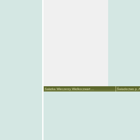
Sałatka Wieczerzy Wielkoczwart ...
Świadectwo p. A