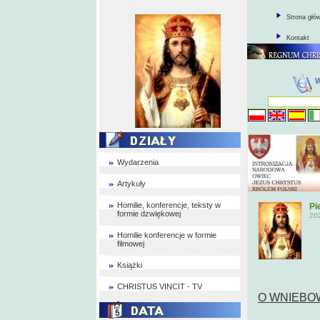
Strona głó
Kontakt
Wydarzenia
Artykuły
Homilie, konferencje, teksty w
Pi
formie dzwiękowej
20
Homilie konferencje w formie
filmowej
Książki
CHRISTUS VINCIT - TV
O WNIEBO