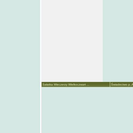
Sałatka Wieczerzy Wielkoczwart ...
Świadectwo p. A