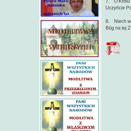
7. O Królu P
Uczyńcie Po
8. Niech wsz
Bóg na tej Z