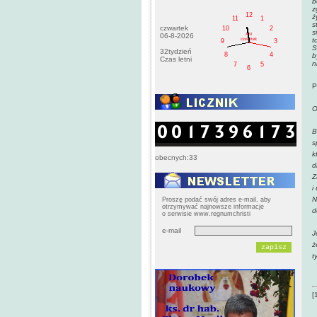
b
z
12
ż
11
1
s
czwartek
10
2
s
AM
06-8-2026
t
czwartek
9
3
S
32tydzień
8
4
b
Czas letni
n
7
5
6
P
O
B
s
k
obecnych:33
d
Z
i
N
Proszę podać swój adres e-mail, aby
otrzymywać najnowsze informacje
d
o serwisie www.regnumchristi
e-mail
J
ż
t
[