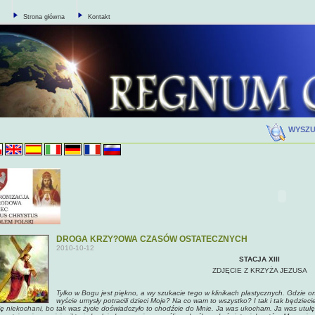
Strona główna
Kontakt
WYSZ
DROGA KRZY?OWA CZASÓW OSTATECZNYCH
2010-10-12
STACJA XIII
ZDJĘCIE Z KRZYŻA JEZUSA
Tylko w Bogu jest piękno, a wy szukacie tego w klinikach plastycznych. Gdzie on
wyście umysły potracili dzieci Moje? Na co wam to wszystko? I tak i tak będziecie
ię niekochani, bo tak was życie doświadczyło to chodźcie do Mnie. Ja was ukocham. Ja was utulę.