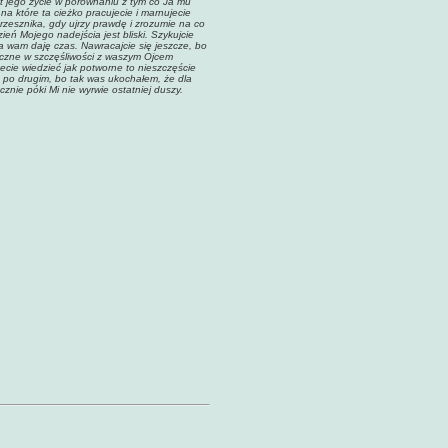
est jego życie w porównaniu z tym co Ja mu
 które ta cieżko pracujecie i marnujecie
grzesznika, gdy ujrzy prawdę i zrozumie na co
eń Mojego nadejścia jest bliski. Szykujcie
a wam daję czas. Nawracajcie się jeszcze, bo
eczne w szczęśliwości z waszym Ojcem
ecie wiedzieć jak potworne to nieszczęście
o po drugim, bo tak was ukochałem, że dla
ocznie póki Mi nie wyrwie ostatniej duszy.