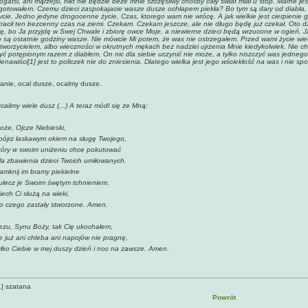
ogatsi, ani mąrzejsi, nikt nie będzie beze mnie szczęśliwy choćby cały świat miał u stóp. Marne j
gotowałem. Czemu dzieci zaspokajacie wasze dusze ochłapem piekła? Bo tym są dary od diabła, na
ycie. Jedno jedyne drogocenne życie. Czas, ktorego wam nie wrócę. A jak wielkie jest cierpienie 
tracił ten bezcenny czas na ziemi. Czekam. Czekam jeszcze, ale nie długo będę już czekał. Oto dzi
ię, bo Ja przyjdę w Swej Chwale i zbiorę owce Moje, a niewierne dzieci będą wrzucone w ogień. J
o są ostatnie godziny wasze. Nie mówcie Mi potem, że was nie ostrzegałem. Przed wami życie wi
tworzycielem, albo wieczności w okrutnych mękach bez nadziei ujrzenia Mnie kiedykolwiek. Nie ch
yć potępionym razem z diabłem. On nic dla siebie uczynić nie może, a tylko niszczyć was jedneg
ienawiści
[1] jest to policzek nie do zniesienia. Dlatego wielka jest jego wściekłość na was i nie sp
anie, ocal dusze, ocalmy dusze.
calimy wiele dusz (...) A teraz módl się ze Mną:
oże, Ojcze Niebieski,
pójrz łaskawym okiem na sługę Twojego,
tóry w swoim uniżeniu chce pokutować
la zbawienia dzieci Twoich umiłowanych.
amknij im bramy piekielne
 ulecz je Swoim śwętym tchnieniem.
iech Ci służą na wieki,
o czego zastały stworzone. Amen.
ezu, Synu Boży, tak Cię ukochałem,
e już ani chleba ani napojów nie pragnę,
ylko Ciebie w mej duszy dzień i noc na zawsze. Amen.
1] szatana
Powrót