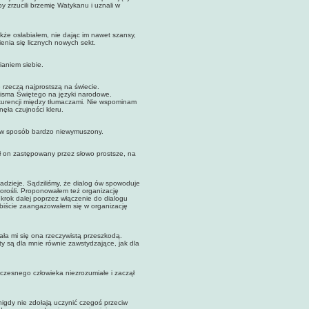
 zrzucili brzemię Watykanu i uznali w
 osłabiałem, nie dając im nawet szansy,
enia się licznych nowych sekt.
ianiem siebie.
zeczą najprostszą na świecie.
isma Świętego na języki narodowe.
urencji między tłumaczami. Nie wspominam
ęła czujności kleru.
w sposób bardzo niewymuszony.
on zastępowany przez słowo prostsze, na
dzieje. Sądziliśmy, że dialog ów spowoduje
dorośli. Proponowałem też organizację
 krok dalej poprzez włączenie do dialogu
biście zaangażowałem się w organizację
 mi się ona rzeczywistą przeszkodą.
y są dla mnie równie zawstydzające, jak dla
esnego człowieka niezrozumiałe i zaczął
gdy nie zdołają uczynić czegoś przeciw