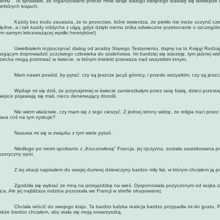
iemu". To sprawiało, że organizowane przeze mnie sesje dialogu biblijnego stawały się łatwiejsz
iektórych krajach.
ażdy bez trudu zauważa, że to proroctwo, które stwierdza, że piekło nie może uczynić czegok
łędne, a i tak każdy oddycha z ulgą, gdyż dzięki niemu znika odwieczne przekonanie o szczególne
ym samym lekceważącej wysiłki heretyków!)
wielbiałem rozpoczynać dialog od analizy Starego Testamentu, dajmy na to Księgi Rodzaju, 
ogącym doprowadzić uczciwego człowieka do szaleństwa. Im bardziej się starzeję, tym jaśniej widz
ziecka mogą przetrwać w świecie, w którym intelekt przeważa nad wszystkim innym.
am nawet powód, by pytać: czy są jeszcze jacyś górnicy, i przede wszystkim, czy są jeszcze
ydaje mi się dziś, że przynajmniej w świecie zamieszkałym przez rasę białą, dzieci przestają
iejsce pojawiają się mali, nieco denerwujący dorośli.
ie wiem właściwie, czy mam się z tego cieszyć. Z jednej strony widzę, że religia traci przez to
iara coś na tym zyskuje?
asuwa mi się w związku z tym wiele pytań.
iedługo po moim spotkaniu z „Kruczowłosą" Francja, jej ojczyzna, została zaatakowana przez 
luzoryczny opór.
 tej okazji napisałem do swojej dumnej dziewczyny bardzo miły list, w którym chciałem ją po
godziła się wybrać ze mną na przejażdżkę na wieś. Dysponowała pożyczonym od wujka sa
jca. Ale jej najbliższa rodzina pozostała we Francji w strefie okupowanej.
hciała wrócić do swojego kraju. Ta bardzo ludzka reakcja bardzo przypadła mi do gustu. Pod
akże bardzo chciałem, aby stała się moją towarzyszką.