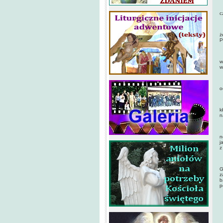
N
c
K
ż
P
B
w
w
G
o
Z
k
n
T
n
j
z
T
G
z
b
p