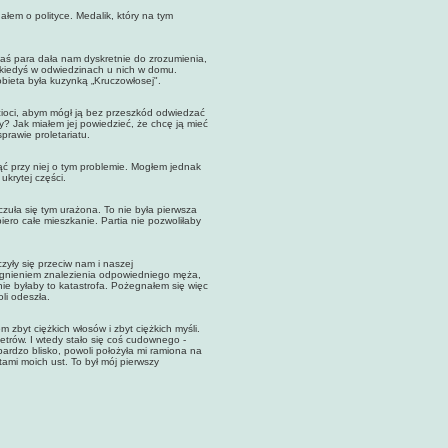
m o polityce. Medalik, który na tym
 para dała nam dyskretnie do zrozumienia,
m kiedyś w odwiedzinach u nich w domu.
obieta była kuzynką „Kruczowłosej".
oci, abym mógł ją bez przeszkód odwiedzać
ny? Jak miałem jej powiedzieć, że chcę ją mieć
prawie proletariatu.
rzy niej o tym problemie. Mogłem jednak
ukrytej części.
ła się tym urażona. To nie była pierwsza
iero całe mieszkanie. Partia nie pozwoliłaby
yły się przeciw nam i naszej
ragnieniem znalezienia odpowiedniego męża,
mnie byłaby to katastrofa. Pożegnałem się więc
li odeszła.
byt ciężkich włosów i zbyt ciężkich myśli.
metrów. I wtedy stało się coś cudownego -
bardzo blisko, powoli położyła mi ramiona na
ami moich ust. To był mój pierwszy