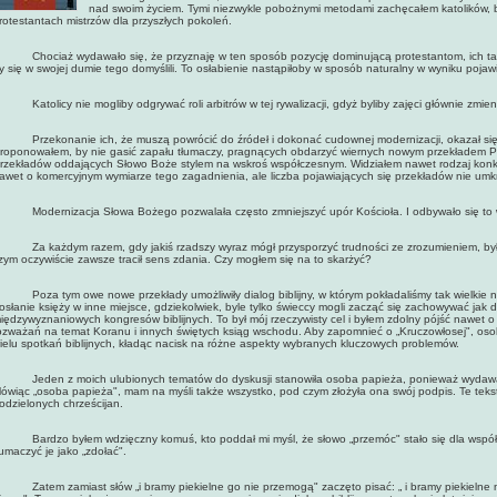
nad swoim życiem. Tymi niezwykle pobożnymi metodami zachęcałem katolików, by
rotestantach mistrzów dla przyszłych pokoleń.
hociaż wydawało się, że przyznaję w ten sposób pozycję dominującą protestantom, ich także
y się w swojej dumie tego domyślili. To osłabienie nastąpiłoby w sposób naturalny w wyniku pojawi
atolicy nie mogliby odgrywać roli arbitrów w tej rywalizacji, gdyż byliby zajęci głównie zmien
rzekonanie ich, że muszą powrócić do źródeł i dokonać cudownej modernizacji, okazał się r
roponowałem, by nie gasić zapału tłumaczy, pragnących obdarzyć wiernych nowym przekładem P
rzekładów oddających Słowo Boże stylem na wskroś współczesnym. Widziałem nawet rodzaj konk
awet o komercyjnym wymiarze tego zagadnienia, ale liczba pojawiających się przekładów nie umkn
odernizacja Słowa Bożego pozwalała często zmniejszyć upór Kościoła. I odbywało się to 
a każdym razem, gdy jakiś rzadszy wyraz mógł przysporzyć trudności ze zrozumieniem, był 
zym oczywiście zawsze tracił sens zdania. Czy mogłem się na to skarżyć?
oza tym owe nowe przekłady umożliwiły dialog biblijny, w którym pokładaliśmy tak wielkie na
osłanie księży w inne miejsce, gdziekolwiek, byle tylko świeccy mogli zacząć się zachowywać jak 
iędzywyznaniowych kongresów biblijnych. To był mój rzeczywisty cel i byłem zdolny pójść nawet o
ozważań na temat Koranu i innych świętych ksiąg wschodu. Aby zapomnieć o „Kruczowłosej", oso
ielu spotkań biblijnych, kładąc nacisk na różne aspekty wybranych kluczowych problemów.
eden z moich ulubionych tematów do dyskusji stanowiła osoba papieża, ponieważ wydawała
ówiąc „osoba papieża", mam na myśli także wszystko, pod czym złożyła ona swój podpis. Te tekst
odzielonych chrześcijan.
ardzo byłem wdzięczny komuś, kto poddał mi myśl, że słowo „przemóc" stało się dla współcz
łumaczyć je jako „zdołać".
atem zamiast słów „i bramy piekielne go nie przemogą" zaczęto pisać: „ i bramy piekielne ni