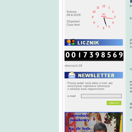
p
12
11
1
Sobota
10
2
AM
08-8-2026
C
sobota
9
3
b
32tydzień
8
4
Czas letni
7
5
K
6
P
P
P
n
M
obecnych:28
Z
c
P
p
Proszę podać swój adres e-mail, aby
m
otrzymywać najnowsze informacje
r
o serwisie www.regnumchristi
w
e-mail
J
M
p
B
t
Z