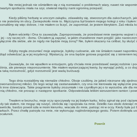
ie mniej jednak nie ośmieliłem się z nią rozmawiać o problemach wiary, nawet nie wspominałe
zwartym spotkaniu miała na szyi, otwierał między nami ogromną przepaść.
iedy piliśmy herbatę w uroczym zakątku, zdawałoby się, stworzonym dla zakochanych, jakaś
e nie jesteśmy im obcy. Zaniepokoiło mnie to. Mężczyzna był bratem mojego kolegi z roku i byłe
oznaliśmy się więc dobrze, i nie miałem co liczyć, że zapomniał, że jestem klerykiem. Zaś młoda k
yłem wściekły i Ona to zauważyła. Zaproponowała, że przedstawi mnie swojemu wujowi i ci
 jej - czy raczej ich - domu. Chciałem ją zapytać, w jakim charakterze mam przyjść: jako narzeczo
yłącznie dla siebie, ale że nigdy nie będzie moją żoną? Nie, byłem skazany na celibat, by służyć s
dyby mogła zrozumieć moje aspiracje, byłoby cudownie, ale nie śmiałem nawet napomknąć p
dtąd odwiedzać ją w jej rezydencji. Wystarczy, że ona będzie gotowa pogodzić się z istnieniem tej 
auważyła, że nie wpadłem w entuzjazm, gdy chciała mnie przedstawić swojej rodzinie i poczu
łótnia, ale pierwsze nieporozumienie. Nie miałem wystarczającej kwoty, by wynająć pokój, a co dop
a taką rozrzutność, gdyż rozrzutność jest wadą burżuazji.
ego dnia rozstaliśmy się niemalże chłodno. Oboje czuliśmy, że jakieś nieznane siły zjednocz
owonarodzonej miłości. Do tego wciąż się zastanawiałem, czy ona nie kierowała się wyłącznie p
ak inne dziewczęta. Takie pragnienie byłoby zrozumiałe i nie czyniłbym jej o to wyrzutów, ale dla 
 nią chłodno, nie prosząc o następne spotkanie. Odpowiedziała lekkim wzruszeniem ramion i powo
rwałem w bezruchu, moje oczy spoczywały na jej białym karku, który zginał się pod ciężarem z
dy tak stałem, nie mogąc się ruszyć, obróciła się i spojrzała na mnie. Dzieliło nas około dziesięć 
awróciła, bardzo powoli szła w moim kierunku, wracała do mnie, patrząc mi w oczy. Kiedy była już 
arkach. Przez chwilę patrzyła na mnie, nie wykonując najdrobniejszego gestu. Potem dotknęła ust
ocałunek.
Powrót