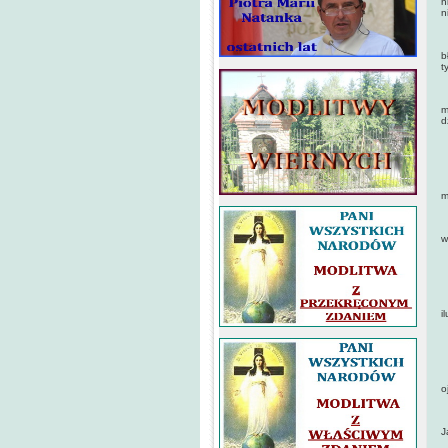
n
n
K
b
t
U
m
d
M
W
m
N
w
N
N
i
Z
Z
o
C
J