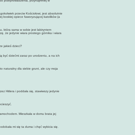
e do przeprowadzenia, przynajmniej w
olwiek przeciw Kościołowi, jest absolutnie
j boskiej opiece faworyzującej katolików (a
która sama w sobie jest labiryntem
ę, że jedynie wiara prostego górnika i wiara
 jakieś dzieci?
 być dziećmi zaraz po urodzeniu, a na ich
 naturalny dla siebie grunt, ale czy moja
Hitlera i poddała się, stawiwszy jedynie
cieszyć.
mochodem. Mieszkała w domu brata jej
obała mi się ta duma i chęć wybicia się.