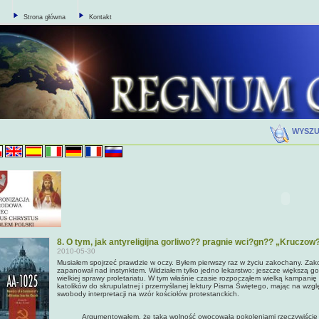
Strona główna
Kontakt
WYSZ
8. O tym, jak antyreligijna gorliwo?? pragnie wci?gn?? „Kruczo
2010-05-30
Musiałem spojrzeć prawdzie w oczy. Byłem pierwszy raz w życiu zakochany. Zakoc
zapanował nad instynktem. Widziałem tylko jedno lekarstwo: jeszcze większą go
wielkiej sprawy proletariatu. W tym właśnie czasie rozpocząłem wielką kampanię
katolików do skrupulatnej i przemyślanej lektury Pisma Świętego, mając na wzg
swobody interpretacji na wzór kościołów protestanckich.
Argumentowałem, że taka wolność owocowała pokoleniami rzeczywiście doj