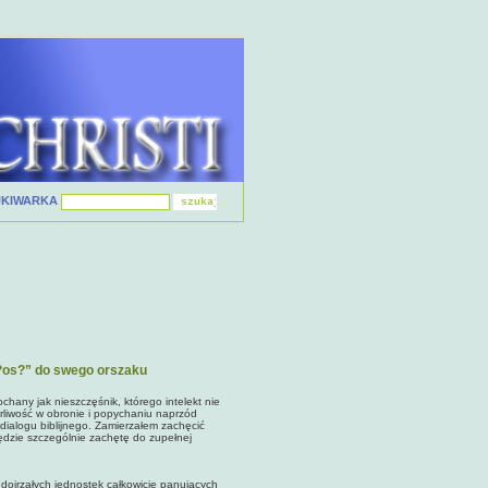
UKIWARKA
w?os?” do swego orszaku
hany jak nieszczęśnik, którego intelekt nie
rliwość w obronie i popychaniu naprzód
 dialogu biblijnego. Zamierzałem zachęcić
lędzie szczególnie zachętę do zupełnej
rzałych jednostek całkowicie panujących