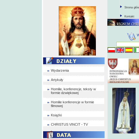
Strona głó
Kontakt
Wydarzenia
Artykuły
Homilie, konferencje, teksty w
formie dzwiękowej
Homilie konferencje w formie
filmowej
Książki
CHRISTUS VINCIT - TV