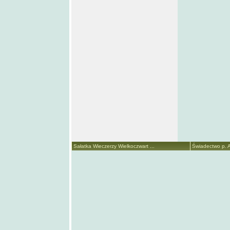
Sałatka Wieczerzy Wielkoczwart ...
Świadectwo p. A