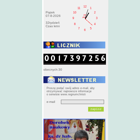
12
11
1
Piątek
10
2
AM
07-8-2026
pištek
9
3
32tydzień
8
4
Czas letni
7
5
6
obecnych:30
Proszę podać swój adres e-mail, aby
otrzymywać najnowsze informacje
o serwisie www.regnumchristi
e-mail