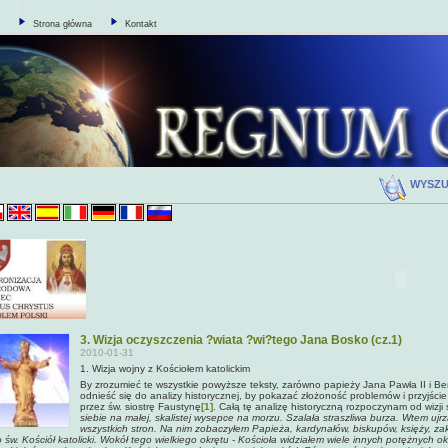
Strona główna
Kontakt
WYSZ
3. Wizja oczyszczenia ?wiata ?wi?tego Jana Bosko (cz.1)
2010-01-31
1. Wizja wojny z Kościołem katolickim
By zrozumieć te wszystkie powyższe teksty, zarówno papieży Jana Pawła II i Be
odnieść się do analizy historycznej, by pokazać złożoność problemów i przyjś
przez św. siostrę Faustynę
[1]
. Całą tę analizę historyczną rozpoczynam od wizji
siebie na małej, skalistej wysepce na morzu. Szalała straszliwa burza. Wtem ujr
wszystkich stron. Na nim zobaczyłem Papieża, kardynałów, biskupów, księży, zak
o św. Kościół katolicki. Wokół tego wielkiego okrętu - Kościoła widziałem wiele innych potężnych ok