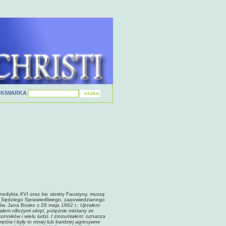
UKIWARKA
nedykta XVI oraz św. siostry Faustyny, muszę
cie Sędziego Sprawiedliwego, zapowiedzianego
 św. Jana Bosko z 26 maja 1862 r.:
Ujrzałem
załem olbrzymi okręt, potężnie miotany ze
onników i wielu ludzi. I zrozumiałem: oznacza
rętów i były to mniej lub bardziej agresywne