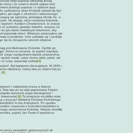
zucali okręt papieski olbrzymią ilością
o ranny i że umarł w skutek upływu krwi.
mierci jednego papieża i o wyborze jego
ko uszkodzony okręt Kościoła zdawał się być
yłem, jak nagle z ciemności i wzburzonego
oszącą się ogromną, jaśniejącą Hostię św., a
cych. Na drugiej, nieco mniejszej kolumnie,
 z napisem: Auxilium Christianorum,
to znaczy
sło to cudowne zjawisko świetlne, wszyscy na
się ku tym dwóm świetlanym kolumnom, aby
nastał wspaniały dzień. Wówczas zobaczyłem, jak
ały w powietrze. Inne oddalały się i zanikały
jąc się ku niosącemu ratunek okrętowi
zają prześladowania Kościoła. Ciężkie go
ąpi. Scena ta oznacza, że papież zwycięży
ciół, czego następstwem będzie powszechny,
 ciężkie chwile, także dozna wielu szkód, ale
 to nowy, wspaniały rozkwit
[3]
.
madzeń. Był kapłanem diecezjalnym. W 1859 r.
w młodzieży. Cztery lata po śmierci był już
r.
[4]
.
iejszych i najbardziej znaną w świecie
8). Dwa lata po tej wizji wspomniany Papież
 potępiła ówczesne prądy ideologiczne i
 (masoneria).
[6]
Ta powyższa encyklika stała
ą z przyczyn likwidacji Państwa Kościelnego
w katolickich w obu Amerykach. Po upadku
berałów i masonów z Kościołem katolickim w
znego wzmocnienia Kościoła. Historia określiła
nnika, papież Jan Paweł II wyniósł na
ym morzu wszystkich zjednoczonych sił