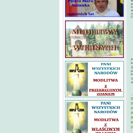
l
p
h
s
o
C
G
Ł
s
J
s
J
s
J
P
k
Ś
p
k
T
s
[
[
[
[
[
[
[