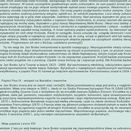
tatki, które atakowały okręt Kościoła, wyrządzając mu wiele szkód. Równocześnie nieprzyjaciele zar
siążek i broszur. W czasie szczególnie gwałtownego ataku zobaczyłem, że sam papież został ciężk
ednak znajdujący się na jego okręcie kardynałowie wybrali zaraz nowego papieża. Wiadomość o ś
astępcy została natychmiast podana światu. Ów nowy papież podjął bardzo trudne zadanie. Cięż
gubiony wobec szalonej przemocy wrogów; sądzili oni, że odnieśli zwycięstwo. Lecz wtedy zobacz
orza wyłaniają się w górę dwie wspaniałe, świetlane kolumny. Nad pierwszą dojrzałem do góry un
a szczycie kolumny zobaczyłem tablice z napisem Salus Credentium
,
to znaczy ratunek dla wierzą
najdującej się trochę dalej, dojrzałem u góry statuę Niepokalanej Matki Bożej - Maryi oraz tablicę
spomożenie chrześcijan
.
Kiedy wśród burzy i ciemności
w największej potrzebie i udręce - rozbły
kręcie Kościoła zapałali nową nadzieją. A nowo wybrany papież wydał polecenie, by skierować 
rzytwierdzić do nich okręt Kościoła. Kiedy to nastąpiło, burza uciszyła się, ustąpiły ciemności i 
rogie okręty popadły w największy zamęt, zderzały się ze sobą, tonęły w głębinach wód lub wylatyw
 pola widzenia. Wielu rozbitków z tych zniszczonych okrętów pływało na szczątkach statków, kieru
ościoła. Przyjmowano ich tam z litością i udzielano pomocy
[2]
.
ę oto wizję św. Jan Bosko interpretował w sposób następujący:
Nieprzyjacielskie okręty oznac
zekają przeprawy. Jego dotychczasowe cierpienia są niczym w porównaniu z tym, co jeszcze nast
rogów Kościoła dzięki doskonałemu nabożeństwu do Matki Najświętszej, którym rozpali cały Koś
orący kult do Eucharystii w całym Kościele i to da zwycięstwo papieżowi. Kościół będzie przeżywał
amo niebo przyjdzie mu z pomocą. Ciężkie czasy kończą się i zapanuje pokój. Dla Kościoła będzie
w. Jan Bosko żył w Turynie w latach 1815 - 1888. Był wychowawcą młodzieży, założycielem zgro
ałożył zgromadzenie męskie księży Salezjan. Był jednym z największych współczesnych wychowawcó
eatyfikowany, a papież Pius XI nazwał go księciem wychowawców. Kanonizowany został w 1934 
. Papież Pius IX - wrzątek na liberałów i masonów
w. Jan Bosko znany jest ze swych wizji i snów
[5]
. Wyżej przedstawiona wizja jest jedną z najgłośn
atolickim. Miała ona miejsce w 1862 r., kiedy to na Stolicy Piotrowej był papież Pius IX (1846-187
głosił encyklikę
Quanta Cura
z dodatkiem do tej encykliki zwanym
Syllabus Errorum
. Encyklika ta
yślowe, takie jak: panteizm, naturalizm, indyferentyzm, socjalizm, komunizm, tajne stowarzyszenia
ię przyczyną nieprawdopodobnej nagonki na papiestwo i jego międzynarodową izolację. Była jedn
 1870 r. Jednocześnie liberałowie rozpoczęli wielką ofensywę i atak na młode struktury Kościołó
esarstwa Francuskiego (1870 r.) Francja stała się głównym poligonem doświadczalnym w walce li
uropie. Mimo tej ogromnej nagonki sił wrogich Kościołowi, encyklika ta przyczyniła się do wewnętr
ontyfikat tego papieża jako jedno wielkie męczeństwo. Wspomnianego papieża, duchowego męcze
łtarze 3 września 2000 r., przy niemałym niezadowoleniu wszystkich sił liberalnych.
. Wizja papieża Leona XIII
aledwie 2 lata po wizji świętego Jana Bosko rozpętała się nieprawdopodobna bitwa na wzburzon