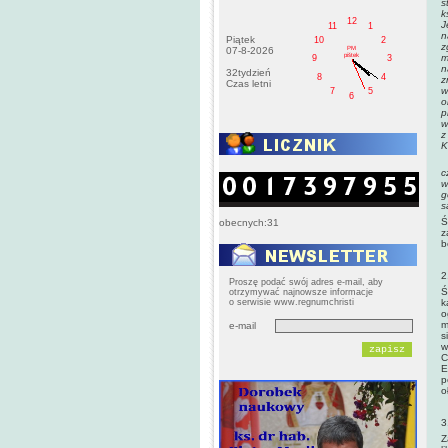
s
k
12
J
11
1
n
Piątek
10
2
z
PM
07-8-2026
pištek
m
9
3
n
32tydzień
8
4
z
Czas letni
w
7
5
6
o
p
w
z
K
T
c
w
g
s
Ś
obecnych:31
z
b
2
Proszę podać swój adres e-mail, aby
Ś
otrzymywać najnowsze informacje
o serwisie www.regnumchristi
k
o
m
e-mail
s
w
C
E
p
o
3
Z