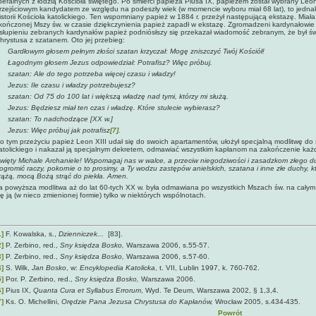
iberalnych z łodzią Kościoła świętego. Po śmierci papieża Piusa IX, papieżem został wybrany Leon
rzejściowym kandydatem ze względu na podeszły wiek (w momencie wyboru miał 68 lat), to jednak 
istorii Kościoła katolickiego. Ten wspomniany papież w 1884 r. przeżył następującą ekstazę. Miał
kończonej Mszy św. w czasie dziękczynienia papież zapadł w ekstazę. Zgromadzeni kardynałowie i 
słupieniu zebranych kardynałów papież podniósłszy się przekazał wiadomość zebranym, że był 
hrystusa z szatanem. Oto jej przebieg:
ardłowym głosem pełnym złości szatan krzyczał: Mogę zniszczyć Twój Kościół!
agodnym głosem Jezus odpowiedział: Potrafisz? Więc próbuj.
zatan: Ale do tego potrzeba więcej czasu i władzy!
ezus: Ile czasu i władzy potrzebujesz?
zatan: Od 75 do 100 lat i większą władzę nad tymi, którzy mi służą.
ezus: Będziesz miał ten czas i władzę. Które stulecie wybierasz?
zatan: To nadchodzące [XX w.]
ezus: Więc próbuj jak potrafisz
[7]
.
o tym przeżyciu papież Leon XIII udał się do swoich apartamentów, ułożył specjalną modlitwę do 
atolickiego i nakazał ją specjalnym dekretem, odmawiać wszystkim kapłanom na zakończenie każd
więty Michale Archaniele! Wspomagaj nas w walce, a przeciw niegodziwości i zasadzkom złego 
ogromić raczy, pokornie o to prosimy, a Ty wodzu zastępów anielskich, szatana i inne złe duchy, 
rążą, mocą Bożą strąć do piekła. Amen.
a powyższa modlitwa aż do lat 60-tych XX w. była odmawiana po wszystkich Mszach św. na całym
ię ją (w nieco zmienionej formie) tylko w niektórych wspólnotach.
1]
F. Kowalska, s.,
Dzienniczek...
[83].
2]
P. Zerbino, red.,
Sny księdza Bosko,
Warszawa 2006, s.55-57.
3]
P. Zerbino, red.,
Sny księdza Bosko,
Warszawa 2006, s.57-60.
4]
S. Wilk,
Jan Bosko
, w:
Encyklopedia Katolicka
, t. VII, Lublin 1997, k. 760-762.
5]
Por. P. Zerbino, red.,
Sny księdza Bosko,
Warszawa 2006.
6]
Pius IX,
Quanta Cura et Syllabus Errorum
, Wyd. Te Deum, Warszawa 2002, § 1,3,4.
7]
Ks. O. Michellini,
Orędzie Pana Jezusa Chrystusa do Kapłanów,
Wrocław 2005, s.434-435.
Powrót