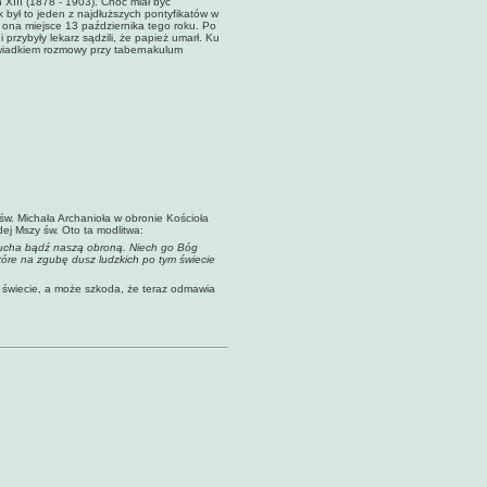
 XIII (1878 - 1903). Choć miał być
był to jeden z najdłuższych pontyfikatów w
a ona miejsce 13 października tego roku. Po
przybyły lekarz sądzili, że papież umarł. Ku
świadkiem rozmowy przy tabernakulum
św. Michała Archanioła w obronie Kościoła
ej Mszy św. Oto ta modlitwa:
ducha bądź naszą obroną. Niech go Bóg
które na zgubę dusz ludzkich po tym świecie
 świecie, a może szkoda, że teraz odmawia