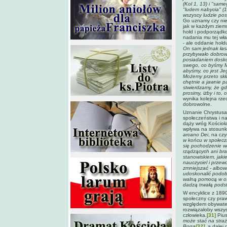
(Kol 1, 13) i "same
"ludem nabycia" (1 P
wszyscy ludzie pos
Go uznamy czy nie
jak w każdym ziems
hołd i podporządk
nadania mu tej wła
- ale oddanie hołd
On sam jednak łas
przybywało dobrowo
posiadaniem doskon
swego, co byśmy Mu
abyśmy, co jest Je
Możemy przeto skła
chętnie a jawnie p
stwierdzamy, że gd
prosimy, iżby i to,
wynika kolejna rze
dobrowolne.
Uznanie Chrystusa 
społeczeństwa i na
dąży wróg Kościoł
wpływa na stosunki
arcano Dei
, na cz
w końcu w społecz
się pochodzenie wł
rządzących ani bra
stanowiskiem, jaki
nauczyciel i przew
zmniejszać - albow
udoskonalić podobn
walną pomocą w os
dadzą trwałą pods
W encyklice z 1890
społeczny czy praw
względem obywateli
rozwiązałoby wszys
człowieka.
[31]
Pius
może stać na stra
Boga
[32]
, a dalej