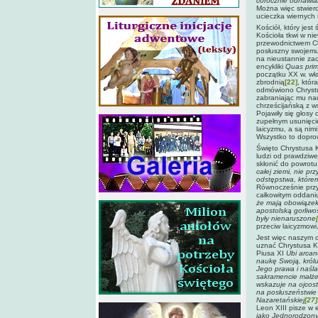
corocznie odnawia
Można więc stwierd
ucieczka wiernych 
Kościół, który jes
Kościoła tkwi w ni
przewodnictwem Chr
posłuszny swojemu
na nieustannie zaos
encykliki
Quas prim
początku XX w. wła
zbrodnią
[22]
, któr
odmówiono Chrystu
zabraniając mu na
chrześcijańską z w
Pojawiły się głosy 
zupełnym usunięcie
laicyzmu, a są nim
Wszystko to dopro
Święto Chrystusa K
ludzi od prawdziwe
skłonić do powrot
całej ziemi, nie p
odstępstwa, które
Równocześnie przy 
całkowitym oddani
że mają obowiązek
apostolską gorliwo
były nienaruszone
przeciw laicyzmowi,
Jest więc naszym o
uznać Chrystusa K
Piusa XI
Ubi arca
naukę Swoją, królu
Jego prawa i naśla
sakramencie małżeńs
wskazuje na ojcost
na posłuszeństwie 
Nazaretańskiej
[27]
Leon XIII pisze w 
jako Jednorodzony