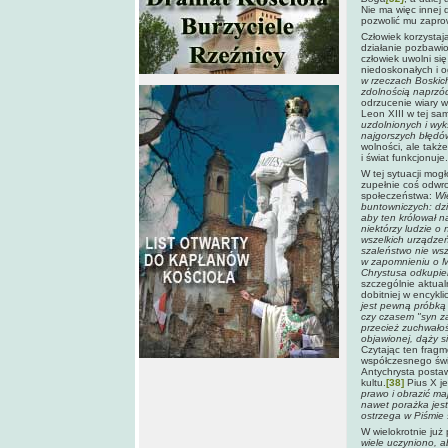
Nie ma więc innej 
pozwolić mu zapro
Człowiek korzystaj
działanie pozbawi
człowiek uwolni si
niedoskonałych i 
w rzeczach Boskich
zdolnością naprzó
odrzucenie wiary w
Leon XIII w tej sa
uzdolnionych i wy
najgorszych błędó
wolności, ale także
i świat funkcjonuje.
W tej sytuacji mog
zupełnie coś odwr
społeczeństwa:
Wi
buntowniczych: dz
aby ten królował n
niektórzy ludzie o
wszelkich urządze
szaleństwo nie wsz
w zapomnieniu o M
Chrystusa odkupie
szczególnie aktual
dobitniej w encykl
jest pewną próbką 
czy czasem "syn zat
przecież zuchwałoś
objawionej, dąży s
Czytając ten fragm
współczesnego świa
Antychrysta postaw
kultu.
[38]
Pius X j
prawo i obrazić ma
nawet porażka jest
ostrzega w Piśmie 
W wielokrotnie już
wiele uczyniono, a