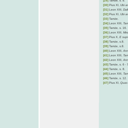
[29]
Tamże
,
s. 8.
[30]
Pius XI,
Ubi a
[31]
Leon XIII,
Dall
[32]
Pius XI,
Ubi a
[33]
Tamże.
[34]
Leon XIII,
Tam
[35]
Tamże
,
s. 16.
[36]
Leon XIII,
Mir
[37]
Pius X,
E supr
[38]
Tamże, s.8.
[39]
Tamże, s.8.
[40]
Leon XIII,
An
[41]
Leon XIII,
Tam
[42]
Leon XIII,
An
[43]
Tamże, s. 6 - 
[44]
Tamże, s. 8.
[45]
Leon XIII,
Tam
[46]
Tamże, s. 12.
[47]
Pius XI,
Quas 