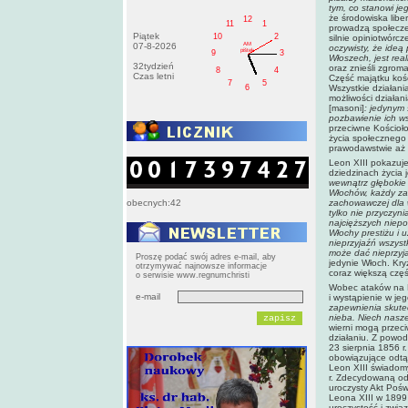
tym, co stanowi jeg
że środowiska liber
12
11
1
prowadzą społecze
Piątek
10
2
silnie opiniotwórc
AM
07-8-2026
oczywisty, że ideą
pištek
9
3
Włoszech, jest re
32tydzień
oraz znieśli zgrom
8
4
Czas letni
Część majątku koś
7
5
6
Wszystkie działani
możliwości działan
[masoni]
: jedynym 
pozbawienie ich w
przeciwne Kościoło
życia społecznego 
prawodawstwie aż 
Leon XIII pokazuj
dziedzinach życia 
wewnątrz głębokie 
Włochów, każdy zaś
obecnych:42
zachowawczej dla w
tylko nie przyczyn
najcięższych niepo
Włochy prestiżu i 
nieprzyjaźń wszyst
może dać nieprzyja
Proszę podać swój adres e-mail, aby
jedynie Włoch. Kry
otrzymywać najnowsze informacje
coraz większą częś
o serwisie www.regnumchristi
Wobec ataków na K
e-mail
i wystąpienie w j
zapewnienia skute
nieba. Niech nasze
wierni mogą przeci
działaniu. Z powodu
23 sierpnia 1856 
obowiązujące odtą
Leon XIII świadomy
r. Zdecydowaną odp
uroczysty Akt Poś
Leona XIII w 1899 
uroczystość i zwią