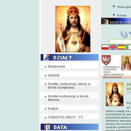
Strona głó
Kontakt
Wydarzenia
Artykuły
Homilie, konferencje, teksty w
10
formie dzwiękowej
(cz
20
Homilie konferencje w formie
filmowej
Prz
W 1
Książki
zwraca uwagę na zj
przedstawia tę syt
CHRISTUS VINCIT - TV
prowadziła jawną w
młodzieży wprowadz
siekiery do korzeni
odcięcia społeczeń
pisarzy masońskich