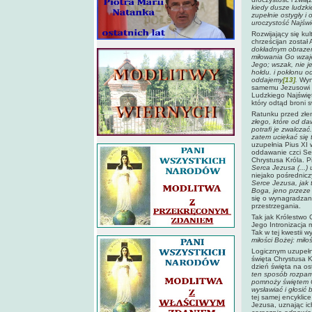
kiedy dusze ludzki
zupełnie ostygły i
uroczystość Najśw
Rozwijający się ku
chrześcijan został
dokładnym obrazem
miłowania Go wzaj
Jego; wszak, nie j
hołdu. i pokłonu o
oddajemy
[13]
.
Wyn
samemu Jezusowi C
Ludzkiego Najświę
który odtąd broni 
Ratunku przed złe
złego, które od da
potrafi je zwalczać
zatem uciekać się t
uzupełnia Pius XI 
oddawanie czci Se
Chrystusa Króla. P
Serca Jezusa (...) 
niejako pośrednic
Serce Jezusa, jak 
Boga, jeno przeze
się o wynagradzan
przestrzegania.
Tak jak Królestwo 
Jego Intronizacja 
Tak w tej kwestii 
miłości Bożej: miło
Logicznym uzupełn
święta Chrystusa K
dzień święta na os
ten sposób rozpami
pomnoży świętem C
wysławiać i głosić
tej samej encyklic
Jezusa, uznając ic