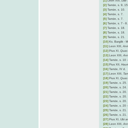
[1]
Leon XIII,
Dall'
[2]
Tamże, s. 9, 15
[3]
Tamże, s. 10.
[4]
Tamże, s. 7.
[5]
Tamże, s. 7.
[6]
Tamże, s. 7 - 8.
[7]
Tamże, s. 18.
[8]
Tamże, s. 18.
[9]
Tamże, s. 21.
[10]
Ks. Barglik - 
[11]
Leon XIII,
Ann
[12]
Pius XI,
Quas 
[13]
Leon XIII,
An
[14]
Tamże, s. 10 -
[15]
Pius XII,
Hauri
[16]
Tamże, IV d.
[17]
Leon XIII,
Tam
[18]
Pius XI,
Quas 
[19]
Tamże, s. 25.
[20]
Tamże, s. 24.
[21]
Tamże, s. 20.
[22]
Tamże, s. 20.
[23]
Tamże, s. 20.
[24]
Tamże, s. 20 -
[25]
Tamże, s. 21.
[26]
Tamże, s. 21.
[27]
Pius XI,
Ubi a
[28]
Leon XIII,
An