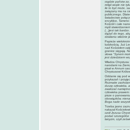
rządzie państw za 
religii wcale nie 
ile to być może, 
związany ma na cel
publicznego. Dlate
świadectwo połącz
encyklice,
Tametsi 
Kościół i całe naro
myśl stwierdzeniem
(...)jest tak bard
dążyć do tego, aby
działaniu właśnie j
Papieże wielokrotn
ludzkością. Już Le
nad Kościołem całym
granice sięgają. N
słowa "Synem moim
jest dziedzicem ws
Władza Chrystusa K
narodami na Ziemi,
pisał w
Annum sa
Chrystusowi Królo
Oddanie się pod w
przykazań i przyję
Rozmaite zachciank
duszę człowieka, ab
zwalczać namiętnoś
człowieka prawem n
pisze o panowaniu
obowiązków, nienar
Boga nade wszyst
Trzeba jasno zazna
nakazał Kościołowi
czcił Jezusa Chrys
podać szczególne l
laicyzm, czyli ześw