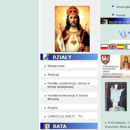
Strona głó
Kontakt
Wydarzenia
Artykuły
Homilie, konferencje, teksty w
formie dzwiękowej
Homilie konferencje w formie
filmowej
Książki
CHRISTUS VINCIT - TV
1. 6 III (sobota) -
I
Grzechyni,
Msza św