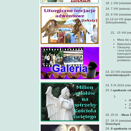
18. 1 VIII (niedzie
19. 7 VIII (sobota) 
20. 8 VIII (niedzie
21.13-14 VIII (pią
Zebrzydowskiej,
koszt: 15 z
22. 15 VIII (nied
Msza św. 
Nabożeńst
Cieszymy 
i inne koń
intencjac
świętowani
prowiantu
23. 22 VIII (niedzi
uczestniczących 
24. 5 IX 2010 (nied
25.
I spotkanie r
R
Z
k
26. 25 IX -
Msza Ś
27. 26 IX (niedziel
Grzechyni
28.
II spotkanie 