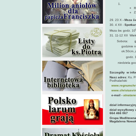
R
Z
29. 23 X
- Msza ś
30. 4 XII -
Spotkan
Msza św. godz. 10
31. 11-12 XII Wie
Sobota:
g
godzinie na świa
ok.50cm.,zrobion
godz. 
niedziela god
Szczegóły w infor
Nasz adres:
Ks. P
Podhalański
www.regnumchri
www.christusvinc
e-mail -
atnatane
dział informacyjn
dział wysyłkowy 
664 466 067
Grupa Modlitewna,
Magdalena Nowak 