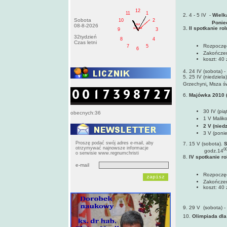
12
11
1
2. 4 - 5 IV -
Wielk
Sobota
10
2
Ponie
AM
08-8-2026
3
. II spotkanie r
sobota
9
3
32tydzień
8
4
Czas letni
Rozpoczęc
7
5
6
Zakończen
koszt: 40 
4. 24 IV (sobota) -
5. 25 IV (niedziela)
Grzechyni
,
Msza św
6.
Majówka 2010 (3
30 IV (pią
obecnych:36
1 V Malik
2 V (nied
3 V (poni
Proszę podać swój adres e-mail, aby
7. 15 V (sobota).
S
otrzymywać najnowsze informacje
0
godz.14
o serwisie www.regnumchristi
8.
IV spotkanie ro
e-mail
Rozpoczęc
Zakończen
koszt: 40 
9. 29 V (sobota) -
10.
Olimpiada dla