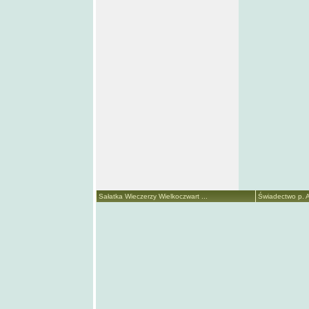
Sałatka Wieczerzy Wielkoczwart ...
Świadectwo p. A