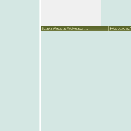
Sałatka Wieczerzy Wielkoczwart ...
Świadectwo p. A