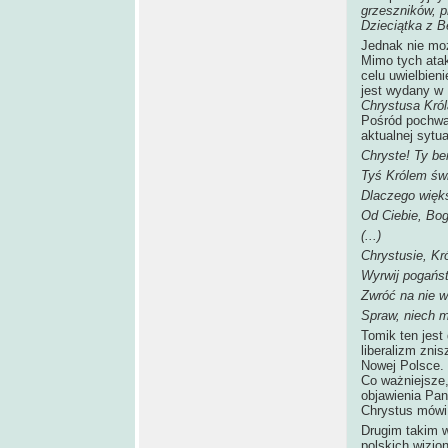
grzeszników, pr
Dzieciątka z B
Jednak nie moż
Mimo tych atak
celu uwielbien
jest wydany w 
Chrystusa Król
Pośród pochwal
aktualnej sytua
Chryste! Ty be
Tyś Królem świ
Dlaczego więks
Od Ciebie, Bo
(...)
Chrystusie, Kr
Wyrwij pogańs
Zwróć na nie w
Spraw, niech m
Tomik ten jest
liberalizm znis
Nowej Polsce. 
Co ważniejsze
objawienia Pan
Chrystus mówi
Drugim takim 
polskich wizjo