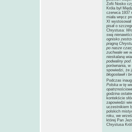
Zofii Nosko cz
Króla był Międ
czerwca 1937 r
miała wręcz pr
XI wystosował 
pisał o szczegó
Chrystusa:
Wro
swą nienawiści
ognisko zestrze
pragną Chrystu
po nasze czasy
zuchwale we wł
nieskalaną wiar
podwaliny pod 
porównania, w 
spowiedzi, że j
błogosławił i br
Podczas inaugu
Polska w tę wi
opatrznościowe
godzina ostat
kontekście słó
zapowiedzi wie
uczestnikiem 
polskich misty
roku, we wrześ
której Pan Jez
Chrystusa Król