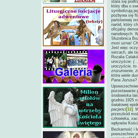
stara się podt
który dba o sw
symbolizują je
pozbywa się fl
państwowej ora
naród, który 
oficjalny demo
narodowych. W
Służebnica Bo
musi uznać Chr
Jest więc oczy
sercach, ale t
Rozalia Celakó
uroczyście:
(.
uroczyście, to
zrozumienie, 
która wiele du
Pana Jezusa?..
Upowszechnienie
pozostawanie 
środowiska lai
grudniu 1925 r
światowej epi
pacjenci
[12]
.
Wo
przeszkód może
człowieka, zac
wpływów Kości
Bezkarność i ł
powszechnie je