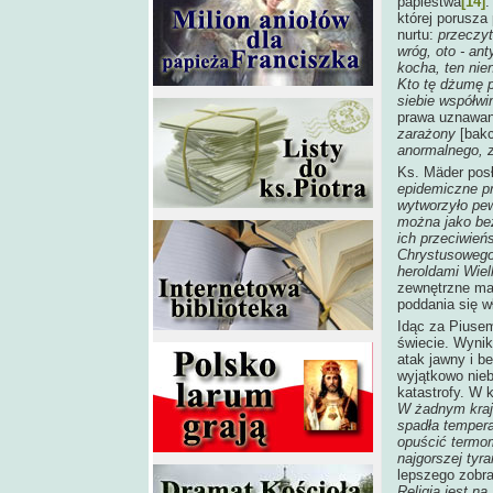
papiestwa
[14]
.
której porusza
nurtu:
przeczyt
wróg, oto - an
kocha, ten nie
Kto tę dżumę p
siebie współwi
prawa uznawane
zarażony
[bak
anormalnego, z
Ks. Mäder posł
epidemiczne pr
wytworzyło pew
można jako bez
ich przeciwie
Chrystusowego
heroldami Wiel
zewnętrzne man
poddania się w
Idąc za Piusem
świecie. Wynik
atak jawny i be
wyjątkowo nieb
katastrofy. W
W żadnym kraju
spadła tempera
opuścić termom
najgorszej tyra
lepszego zobr
Religia jest na