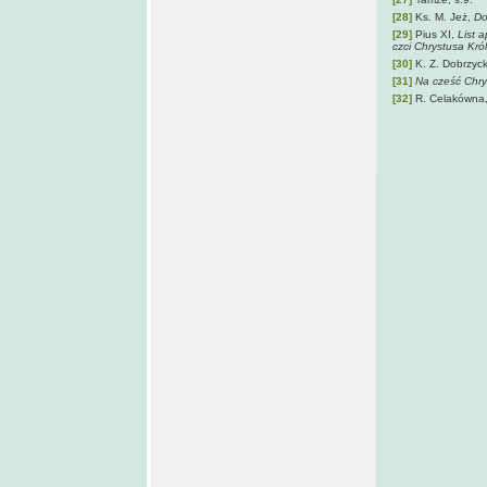
[28]
Ks. M. Jeż,
Do
[29]
Pius XI,
List 
czci Chrystusa Kró
[30]
K. Z. Dobrzy
[31]
Na cześć Chry
[32]
R. Celakówna