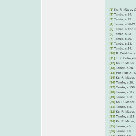
[1]
Ks. R. Mäder,
C
[2]
Tamże, s.14.
[3]
Tamże, s.15.
[4]
Tamże, s.20-21
[5]
Tamże, s.12-13
[6]
Tamże, s.23.
[7]
Tamże, s.20.
[8]
Tamże, s.23.
[9]
Tamże, s.24.
[10]
R. Celakówna
[11]
K. Z. Dobrzyc
[12]
Ks. R. Mäder,
[13]
Tamże, s.26.
[14]
Por. Pius XI,
Q
[15]
Ks. R. Mäder,
[16]
Tamże, s.28.
[17]
Tamże, s.150.
[18]
Tamże, s.112.
[19]
Tamże, s.113.
[20]
Ks. R. Mäder,
[21]
Tamże, s.8.
[22]
Ks. R. Mäder,
[23]
Tamże, s.113.
[24]
Ks. R. Mäder,
[25]
Tamże, s.5.
[26]
Tamże, s.5.
[27]
Tamże, s.9.