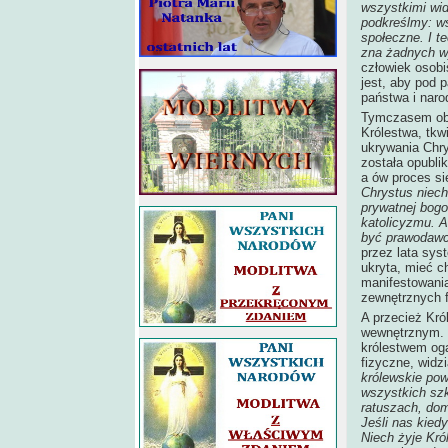
wszystkimi wid
podkreślmy: ws
społeczne. I t
zna żadnych w
człowiek osobi
jest, aby pod 
państwa i naro
Tymczasem obs
Królestwa, tkwi
ukrywania Chrys
została opublik
a ów proces si
Chrystus niech
prywatnej bogo
katolicyzmu. 
być prawodawcą
przez lata sy
ukryta, mieć c
manifestowani
zewnętrznych f
A przecież Kró
wewnętrznym. C
królestwem oga
fizyczne, widz
królewskie pow
wszystkich szk
ratuszach, do
Jeśli nas kied
Niech żyje Król