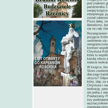
pod znakiem gil
października 1
swojej książc
interpretując 
został zdetron
Pisze dalej, ż
liberalizmu, by
się na cały św
Rozwiązaniem 
przyjęcie Król
uwolnienie się
nieograniczon
kontrast wspó
Chrystusa Król
które to współ
każdej sferze j
świecie teokra
W książce
Jes
Skoro zwolenni
dlaczego katol
ukryciu? Odpow
który, idąc za
Chrystusa i na
teokrację, pan
nie jedną z wie
Powtarzamy Pra
trzy podstawo
wyznacznikiem 
manipulacyjnym