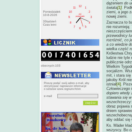
dążeniem do u
12
świata
[1]
.
Podk
11
1
ziemi, a jego 
Poniedziałek
10
2
AM
10-8-2026
nowej ziemi.
poniedziałek
9
3
33tydzień
Zaznacza to ba
8
4
Czas letni
nie rozumieją:
7
5
6
nieszczęściem
przewodnicy lud
rozróżnić, co 
a co wiedzie do
wielka część r
Królestwa Chr
ludzie nie tyle
publicznie odr
obecnych:103
Wielkim Tygod
socjalizm. Ws
mit, i stara s
jakoby Król ni
Proszę podać swój adres e-mail, aby
istniał
[4]
. Pisz
otrzymywać najnowsze informacje
Człowieczego 
o serwisie www.regnumchristi
dopiero wtedy 
e-mail
stawania się w
wszechrzeczy: 
obraz pojawia 
dniem sprawiedl
wszechobecną 
aby oddać się 
Ks. Mäder kład
wszyscy. Bo
c