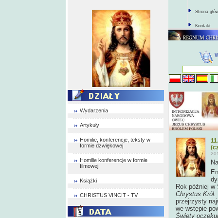
Strona głó
Kontakt
Wydarzenia
Artykuły
Homilie, konferencje, teksty w
11
formie dzwiękowej
(cz
20
Homilie konferencje w formie
Na
filmowej
En
dy
Książki
Rok później w 
Chrystus Król.
CHRISTUS VINCIT - TV
przejrzysty na
we wstępie pow
Święty oczekuj