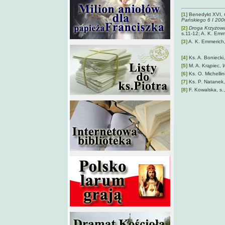
[1]
Benedykt XVI,
Pańskiego 6 I 2006
[2]
Droga Krzyżowa
s.11-12; A. K. Emm
[3]
A. K. Emmerich
[4]
Ks. A. Boniecki,
[5]
M. A. Krąpiec,
W
[6]
Ks. O. Michellin
[7]
Ks. P. Natanek
[8]
F. Kowalska, s.