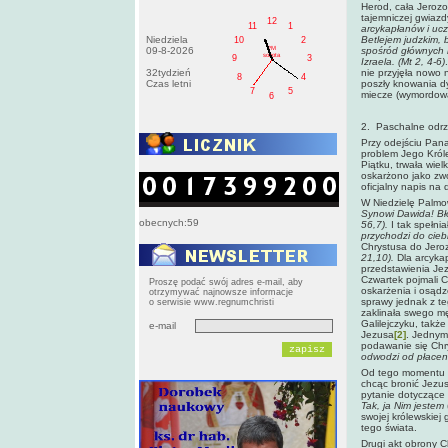
Herod, cała Jerozo
tajemniczej gwiazd
12
11
1
arcykapłanów i ucz
Niedziela
Betlejem judzkim, b
10
2
PM
09-8-2026
spośród głównych m
sobota
9
3
Izraela. (Mt 2, 4-6)
32tydzień
nie przyjęła nowo 
8
4
Czas letni
poszły knowania dy
7
5
miecze (wymordowan
6
2. Paschalne odrz
Przy odejściu Pana
problem Jego Króle
Piątku, trwała wie
oskarżono jako zwo
oficjalny napis na
W Niedzielę Palmo
Synowi Dawida! Bł
obecnych:59
56,7).
I tak spełni
przychodzi do ciebi
Chrystusa do Jeroz
21,10).
Dla arcyka
przedstawienia Jez
Czwartek pojmali C
Proszę podać swój adres e-mail, aby
oskarżenia i osąd
otrzymywać najnowsze informacje
sprawy jednak z te
o serwisie www.regnumchristi
zaklinała swego m
Galilejczyku, takż
e-mail
Jezusa
[2]
. Jednym
podawanie się Chr
odwodzi od płacen
Od tego momentu ca
chcąc bronić Jezus
pytanie dotyczące
Tak, ja Nim jestem
swojej królewskiej
tego świata.
Drugi akt obrony C