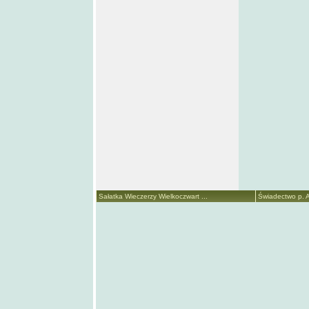
Sałatka Wieczerzy Wielkoczwart ...
Świadectwo p. A