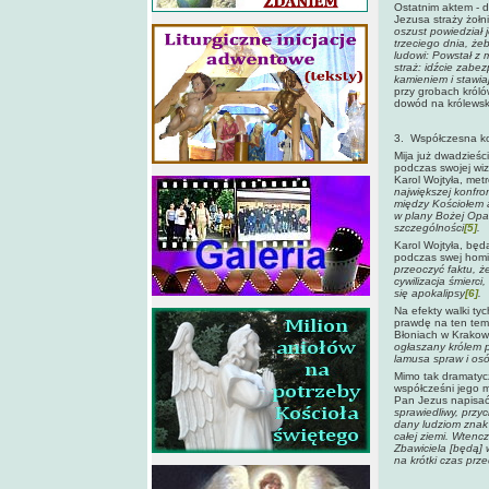
Ostatnim aktem - 
Jezusa straży żoł
oszust powiedział 
trzeciego dnia, żeb
ludowi: Powstał z 
straż: idźcie zabez
kamieniem i stawia
przy grobach króló
dowód na królewsk
3. Współczesna kon
Mija już dwadzieści
podczas swojej wiz
Karol Wojtyła, met
największej konfron
między Kościołem a
w plany Bożej Opatr
szczególności
[5]
.
Karol Wojtyła, będ
podczas swej homil
przeoczyć faktu, że
cywilizacja śmierc
się apokalipsy
[6]
.
Na efekty walki ty
prawdę na ten tem
Błoniach w Krakow
ogłaszany królem pr
lamusa spraw i osó
Mimo tak dramatycz
współcześni jego 
Pan Jezus napisać 
sprawiedliwy, przy
dany ludziom znak 
całej ziemi. Wtencz
Zbawiciela [będą] 
na krótki czas prz