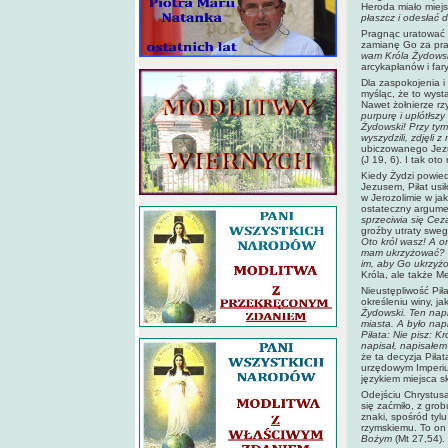
Heroda miało miej
płaszcz i odesłać 
Pragnąc uratować C
zamianę Go za pra
wam Króla Żydows
arcykapłanów i far
Dla zaspokojenia i
myśląc, że to wys
Nawet żołnierze r
purpurę i uplótłszy
Żydowski! Przy tym 
wyszydzili, zdjęli 
ubiczowanego Jezus
(J 19, 6). I tak ot
Kiedy Żydzi powied
Jezusem, Piłat usi
w Jerozolimie w jak
ostateczny argum
sprzeciwia się Cez
groźby utraty swe
Oto król wasz! A on
mam ukrzyżować? O
im, aby Go ukrzy
Króla, ale także M
Nieustępliwość Pił
określeniu winy, j
Żydowski. Ten napi
miasta. A było nap
Piłata: Nie pisz: 
napisał, napisałe
że ta decyzja Piła
urzędowym Imperium
językiem miejsca s
Odejściu Chrystusa
się zaćmiło, z grob
znaki, spośród tylu
rzymskiemu. To on
Bożym
(Mt 27,54).