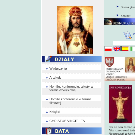
Strona głó
Kontakt
Wydarzenia
Artykuły
Homilie, konferencje, teksty w
formie dzwiękowej
Homilie konferencje w formie
filmowej
Książki
CHRISTUS VINCIT - TV
tak na ten temat:
M
Nim rozpoznali źród
Rozpoznali w Nim K