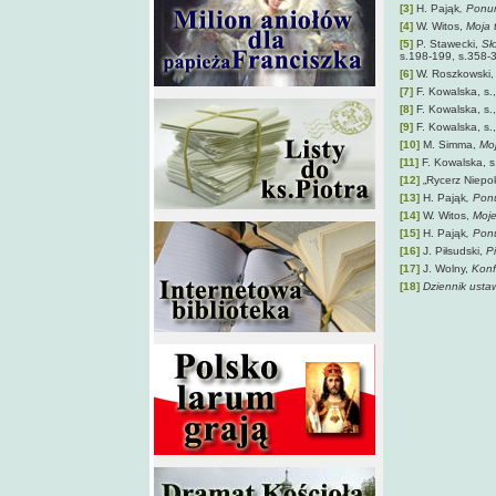
[3]
H. Pająk
, Ponu
[4]
W. Witos,
Moja 
[5]
P. Stawecki,
Sł
s.198-199, s.358-
[6]
W. Roszkowski
[7]
F. Kowalska, s.
[8]
F. Kowalska, s.
[9]
F. Kowalska, s.
[10]
M. Simma,
Mo
[11]
F. Kowalska, s
[12]
„Rycerz Niepo
[13]
H. Pająk
, Pon
[14]
W. Witos,
Moj
[15]
H. Pająk
, Pon
[16]
J. Piłsudski,
P
[17]
J. Wolny,
Konf
[18]
Dziennik usta