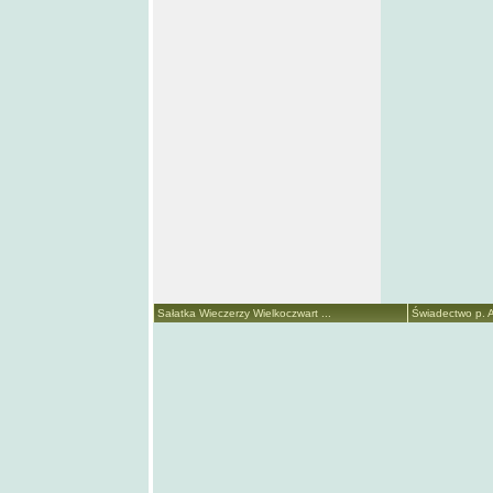
Sałatka Wieczerzy Wielkoczwart ...
Świadectwo p. A