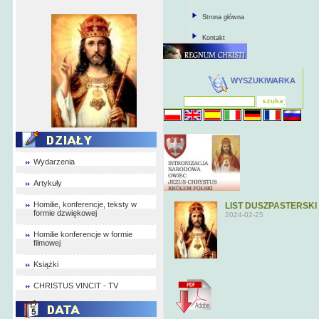
Strona główna
Kontakt
WYSZUKIWARKA
Wydarzenia
Artykuły
Homilie, konferencje, teksty w
LIST DUSZPASTERSKI 
formie dzwiękowej
2024-02-25
Homilie konferencje w formie
filmowej
Książki
CHRISTUS VINCIT - TV