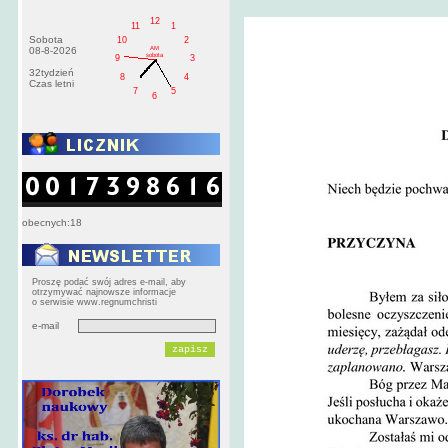
12
11
1
Sobota
10
2
AM
08-8-2026
sobota
9
3
32tydzień
8
4
Czas letni
7
5
6
obecnych:18
Proszę podać swój adres e-mail, aby
otrzymywać najnowsze informacje
o serwisie www.regnumchristi
e-mail