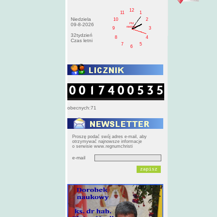
12
11
1
Niedziela
10
2
PM
09-8-2026
niedziela
9
3
32tydzień
8
4
Czas letni
7
5
6
obecnych:71
Proszę podać swój adres e-mail, aby
otrzymywać najnowsze informacje
o serwisie www.regnumchristi
e-mail