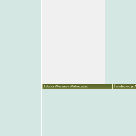
Sałatka Wieczerzy Wielkoczwart ...
Świadectwo p. A