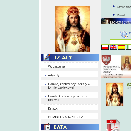
Strona głó
Kontakt
Wydarzenia
Artykuły
Homilie, konferencje, teksty w
SZ
formie dzwiękowej
20
Homilie konferencje w formie
filmowej
Książki
CHRISTUS VINCIT - TV