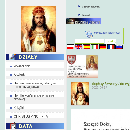
Strona główna
Kontakt
WYSZUKIWARKA
Wydarzenia
Artykuły
Homilie, konferencje, teksty w
dopłaty / zwroty / do 
formie dzwiękowej
2022-06-17
Homilie konferencje w formie
filmowej
Książki
CHRISTUS VINCIT - TV