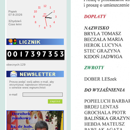
12
11
1
Piątek
10
2
AM
07-8-2026
pištek
9
3
32tydzień
8
4
Czas letni
7
5
6
obecnych:129
Proszę podać swój adres e-mail, aby
otrzymywać najnowsze informacje
o serwisie www.regnumchristi
e-mail