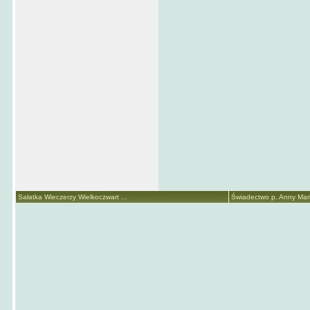
Sałatka Wieczerzy Wielkoczwart ...
Świadectwo p. Anny Marii