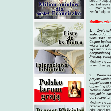
serca. Podążaj
bez żadnego za
(...) mam wiele
zwrócić się d
Modlitwa wier
1.
Życie czł
stałego domu
wola Boża. Tw
Często będzie
wiara jest tak
wystawiona n
bezgraniczną 
Prawdą, ceniąc
Módlmy się za 
wiary, ukazują
2.
Wiara je
przystawaniem
objawieniem n
objawił jej Bó
ziemski nauko
wszystkim zas
odrzucanej pr
Módlmy się za 
przeciw wszys
odrzucanej pr