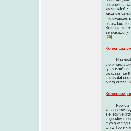
podtrzymywać t
pozbawiona wsz
wyzdrowieć z t
widzi cię oziębł
On przebywa ta
przeszkód, lec
Komunia nie p
ze skruszonym
[25]
Komentarz po 
Niestety
cierpliwie, sto
tylko czuć na
uważasz, że Ko
Jezus dał ci s
pustą duszą, b
Komentarz po 
Powierz 
w Jego towarzy
się jedynie pr
Jego chwalebny
myślą w ciągu 
On w Tobie kró