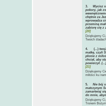
3.
Wycisz s
pokory, jak z
wewnętrznemu 
chętnie za Je
wprowadza cię
przeminą małe
zabiorę cię z 
[20]
Dziękujemy Ci
Twoich śladach
4.
(...)
twoj
matkę, czyli S
płonie z miło
chciał, aby s
powierzył. (..
[21]
Dziękujemy Cie
miłości ku na
5.
Nie bój 
matczynym Serc
zamartwiaj si
do mnie, abym
Dziękujemy Ci,
Tronem Bożym