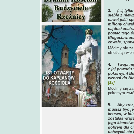
3.
(...) ty
siebie z niew
nawet jeśli sp
miliony chwa
najdoskonalsz
postać tego św
Błogosławiona
chwałę, spowi
Módlmy się za 
ufnością i wie
4.
Twoja nę
z jej powodu 
pokornym! Bóg
wznosi do Nie
[13]
Módlmy się za 
pokornym zwróc
5.
Aby zrez
musisz być je
krzewu, w bli
zostałaś włącz
jego kłamstwa,
dobrem dla cie
uchwycić się B