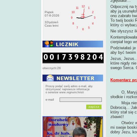
zgłębiała!...
Odpocznij na t
12
11
1
aby ją usunęło
Piątek
10
2
ono zabrało tw
PM
07-8-2026
pištek
9
3
To twój boski R
32tydzień
8
4
który ci wybac
Czas letni
7
5
6
Nie słyszysz i
Kontemplowałaś
cierpiał tego w
Podziwiałaś je 
aby być twoim
Jezus, Jezus..
które nigdy ni
swego Serca. 
obecnych:26
Komentarz pr
Proszę podać swój adres e-mail, aby
otrzymywać najnowsze informacje
O, Maryj
o serwisie www.regnumchristi
słodkie i rozk
e-mail
Moja nieśmiał
Dobrocią... Ja
który stał się 
zbawić!
Otwórz więc s
mi swoje boski
dobry Jezu, ko