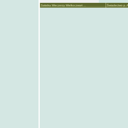
Sałatka Wieczerzy Wielkoczwart ...
Świadectwo p. A