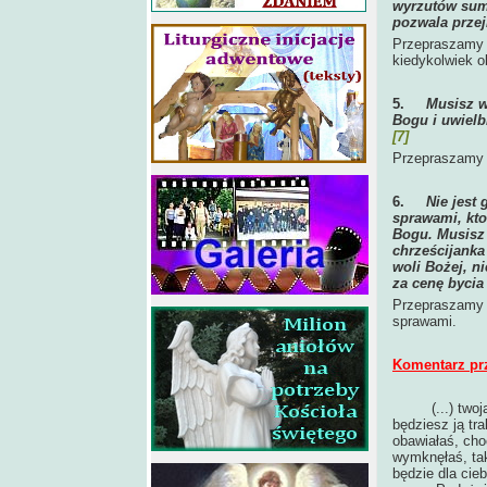
wyrzutów sumie
pozwala prze
Przepraszamy C
kiedykolwiek o
5.
Musisz w
Bogu i uwielb
[7]
Przepraszamy C
6.
Nie jest
sprawami, kto
Bogu. Musisz 
chrześcijanka
woli Bożej, n
za cenę bycia
Przepraszamy C
sprawami.
Komentarz pr
(...) tw
będziesz ją tr
obawiałaś, cho
wymknęłaś, tak
będzie dla cie