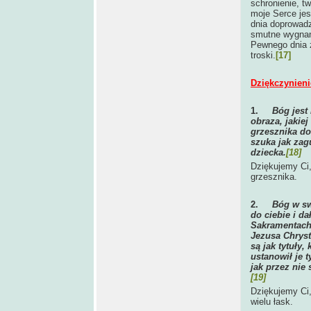
schronienie, t
moje Serce je
dnia doprowadz
smutne wygnani
Pewnego dnia z
troski.
[17]
Dziękczynieni
1.
Bóg jest
obraza, jakie
grzesznika do
szuka jak zag
dziecka.
[18]
Dziękujemy Ci,
grzesznika.
2.
Bóg w sw
do ciebie i da
Sakramentach
Jezusa Chryst
są jak tytuły
ustanowił je 
jak przez nie
[19]
Dziękujemy Ci,
wielu łask.