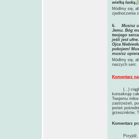
wielką łaską.
[
Módlmy się, ab
zjednoczenia 
6.
Musisz u
Jemu. Bóg mu
twojego serca
jeśli jest ufn
Ojca Niebiesk
pokojem! Musi
musisz opiera
Módlmy się, a
naszych serc.
Komentarz na 
(...) ci
konsekruję cał
Twojemu miłosi
zastrzeżeń, po
jesteś pośred
grzeszników; T
Komentarz pr
Przyjdź,