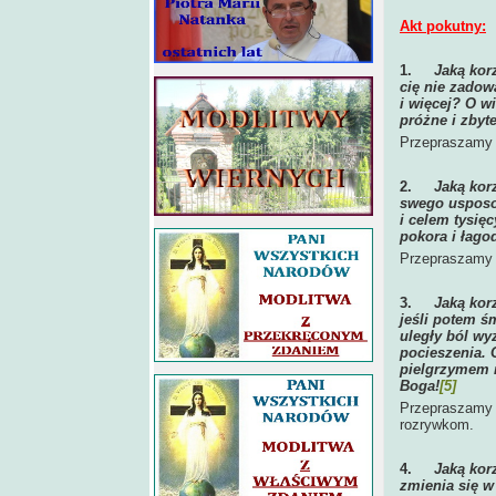
Akt pokutny:
1.
Jaką kor
cię nie zadow
i więcej? O wi
próżne i zbyt
Przepraszamy C
2.
Jaką kor
swego usposob
i celem tysięc
pokora i łago
Przepraszamy C
3.
Jaką kor
jeśli potem ś
uległy ból wy
pocieszenia. 
pielgrzymem n
Boga!
[5]
Przepraszamy 
rozrywkom.
4.
Jaką kor
zmienia się w