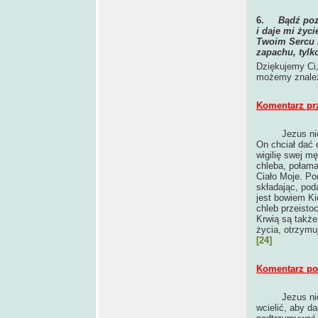
6.
Bądź poz
i daje mi życi
Twoim Sercu m
zapachu, tylko
Dziękujemy Ci,
możemy znaleź
Komentarz pr
Jezus ni
On chciał dać 
wigilię swej mę
chleba, połamał
Ciało Moje. Po
składając, pod
jest bowiem Kie
chleb przeisto
Krwią są takż
życia, otrzymu
[24]
Komentarz po 
Jezus ni
wcielić, aby da