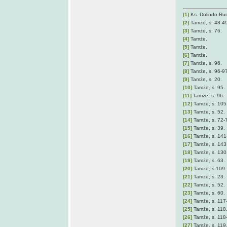
[1]
Ks. Dolindo Ru
[2]
Tamże, s. 48-49
[3]
Tamże, s. 76.
[4]
Tamże.
[5]
Tamże.
[6]
Tamże.
[7]
Tamże, s. 96.
[8]
Tamże, s. 96-97
[9]
Tamże, s. 20.
[10]
Tamże, s. 95.
[11]
Tamże, s. 96.
[12]
Tamże, s. 105
[13]
Tamże, s. 52.
[14]
Tamże, s. 72-
[15]
Tamże, s. 39.
[16]
Tamże, s. 141
[17]
Tamże, s. 143
[18]
Tamże, s. 130
[19]
Tamże, s. 63.
[20]
Tamże, s.109.
[21]
Tamże, s. 23.
[22]
Tamże, s. 52.
[23]
Tamże, s. 60.
[24]
Tamże, s. 117
[25]
Tamże, s. 118
[26]
Tamże, s. 118
[27]
Tamże, s. 119