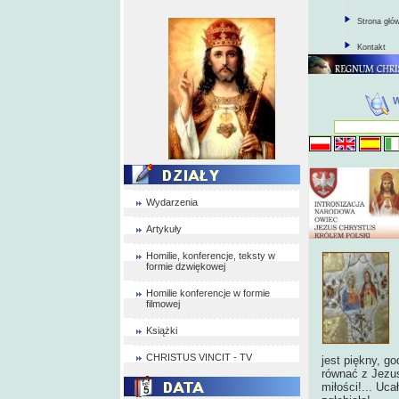
Strona głó
Kontakt
Wydarzenia
Artykuły
Homilie, konferencje, teksty w
formie dzwiękowej
Homilie konferencje w formie
filmowej
Książki
CHRISTUS VINCIT - TV
jest piękny, g
równać z Jezu
miłości!... Uca