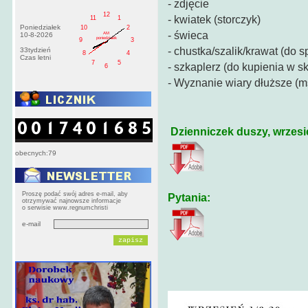
- zdjęcie
12
- kwiatek (storczyk)
11
1
Poniedziałek
10
2
- świeca
AM
10-8-2026
poniedziałek
9
3
- chustka/szalik/krawat (do s
33tydzień
8
4
Czas letni
7
5
- szkaplerz (do kupienia w sk
6
- Wyznanie wiary dłuższe (m
Dzienniczek duszy, wrzesi
obecnych:79
Proszę podać swój adres e-mail, aby
Pytania:
otrzymywać najnowsze informacje
o serwisie www.regnumchristi
e-mail