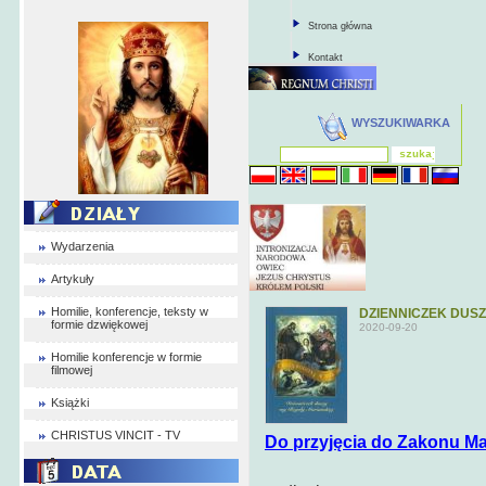
Strona główna
Kontakt
WYSZUKIWARKA
Wydarzenia
Artykuły
Homilie, konferencje, teksty w
DZIENNICZEK DUSZ
formie dzwiękowej
2020-09-20
Homilie konferencje w formie
filmowej
Książki
CHRISTUS VINCIT - TV
Do przyjęcia do Zakonu Ma