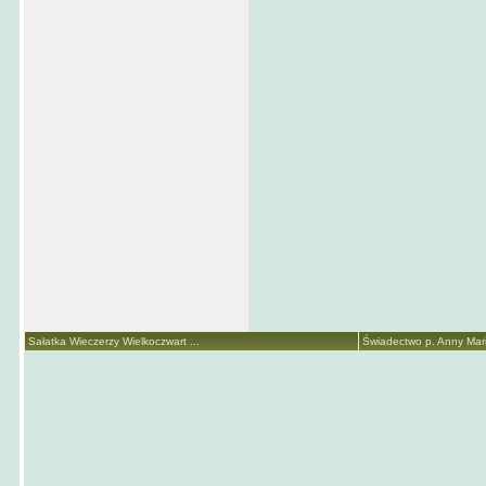
Sałatka Wieczerzy Wielkoczwart ...
Świadectwo p. Anny Marii