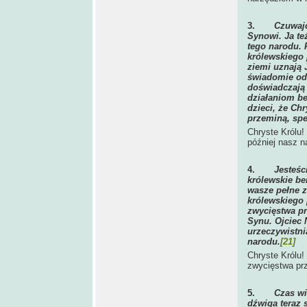
3.
Czuwajc
Synowi. Ja te
tego narodu. 
królewskiego 
ziemi uznają 
świadomie odr
doświadczają 
działaniom be
dzieci, że Ch
przeminą, spe
Chryste Królu!
później nasz 
4.
Jesteśc
królewskie b
wasze pełne z
królewskiego
zwycięstwa pr
Synu. Ojciec 
urzeczywistni
narodu.
[21]
Chryste Królu!
zwycięstwa prz
5.
Czas wi
dźwiga teraz 