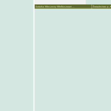
Sałatka Wieczerzy Wielkoczwart ...
Świadectwo p. A