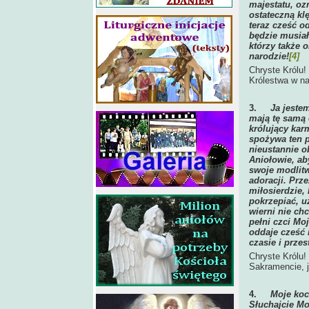
majestatu, oz
ostateczną kl
teraz cześć o
będzie musiał
którzy także 
narodzie!
[4]
Chryste Królu!
Królestwa w n
3.
Ja jeste
mają tę samą 
królujący kar
spożywa ten p
nieustannie o
Aniołowie, ab
swoje modlitw
adoracji. Prz
miłosierdzie,
pokrzepiać, u
wierni nie ch
pełni czci Mo
oddaje cześć 
czasie i prze
Chryste Królu!
Sakramencie, j
4.
Moje koc
Słuchajcie Mo