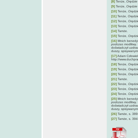
[8]
Tenże,
Orędzie 
[9]
Tenże,
Orędzie 
[10]
Tenże,
Orędzi
[11]
Tenże,
Orędzie
[12]
Tenże,
Orędzi
[13]
Tenże,
Orędzi
[14]
Tamże.
[15]
Tenże,
Orędzi
[16]
Mnich benedyk
podczas modlitwy,
doświadczył uzdraw
duszy, spisywanym 
[17]
Adam Człowie
http://www.duch
[18]
Tenże,
Orędzi
[19]
Tenże,
Orędzi
[20]
Tenże,
Orędzi
[21]
Tamże.
[22]
Tenże,
Orędzi
[23]
Tenże,
Orędzi
[24]
Tenże,
Orędzi
[25]
Mnich benedyk
podczas modlitwy,
doświadczył uzdraw
duszy, spisywanym 
[26]
Tamże, s. 389
[27]
Tamże, s. 394