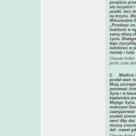
przejściu prz
się oczyścić 
pustki, lecz 
na krzyżu. Wo
Miłosierdzie 
„Przebacz im,
ludzkość w taj
samą ofiarą z
życia. Dlatego
tego życzyliby
ludzkości w j
narody i ludy
Chryste Królu!
przez czas pró
2.
Módlcie 
posłał wam ś
Moją szczegól
ponieważ źró
Syna i w łasc
kapłańskie je
Mojego Syna.
matczyne Serc
zaangażować 
szukali pomoc
serc! Aby dać
muszą zrozum
dał - nawet g
Chryste Królu!