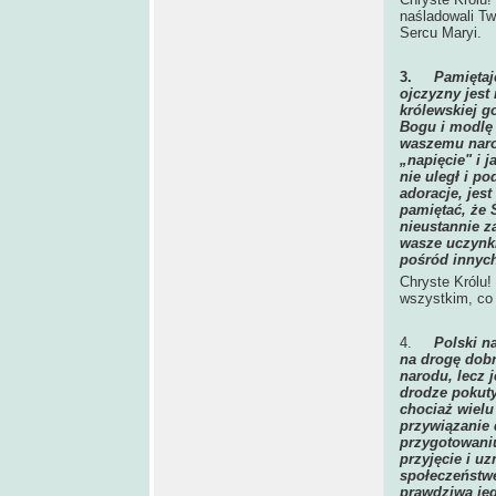
naśladowali Tw
Sercu Maryi.
3.
Pamiętaj
ojczyzny jest
królewskiej g
Bogu i modlę 
waszemu narod
„napięcie" i j
nie uległ i p
adoracje, jes
pamiętać, że 
nieustannie z
wasze uczynki
pośród innyc
Chryste Królu!
wszystkim, co 
4.
Polski n
na drogę dobr
narodu, lecz 
drodze pokuty
chociaż wielu
przywiązanie 
przygotowaniu
przyjęcie i u
społeczeństw
prawdziwą jed