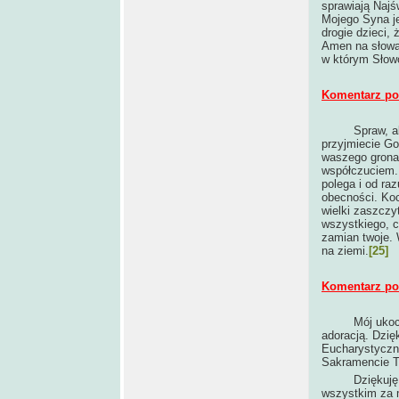
sprawiają Najśw
Mojego Syna je
drogie dzieci,
Amen na słowa 
w którym Słowo
Komentarz po 
Spraw, a
przyjmiecie Go
waszego grona,
współczuciem.
polega i od raz
obecności. Ko
wielki zaszczy
wszystkiego, c
zamian twoje. 
na ziemi.
[25]
Komentarz po 
Mój ukoc
adoracją. Dzię
Eucharystyczny
Sakramencie Tw
Dziękuję, że 
wszystkim za m