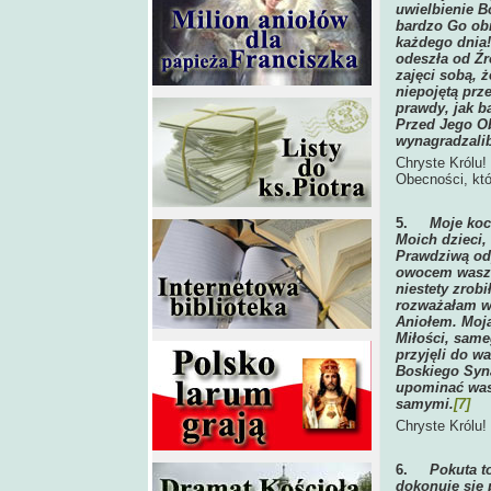
uwielbienie B
bardzo Go obr
każdego dnia!
odeszła od Źr
zajęci sobą, 
niepojętą prz
prawdy, jak b
Przed Jego O
wynagradzalib
Chryste Królu!
Obecności, kt
5.
Moje koc
Moich dzieci,
Prawdziwą odp
owocem wasze
niestety zrob
rozważałam ws
Aniołem. Moją
Miłości, same
przyjęli do w
Boskiego Syna
upominać was
samymi.
[7]
Chryste Królu!
6.
Pokuta t
dokonuje się 