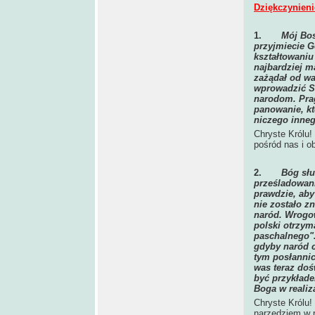
Dziękczynieni
1.
Mój Bos
przyjmiecie G
kształtowaniu
najbardziej m
zażądał od wa
wprowadzić S
narodom. Prag
panowanie, kt
niczego inneg
Chryste Królu!
pośród nas i o
2.
Bóg słu
prześladowani
prawdzie, aby
nie zostało z
naród. Wrogow
polski otrzym
paschalnego".
gdyby naród c
tym posłannic
was teraz doś
być przykłade
Boga w realiz
Chryste Królu!
narzędziem w r