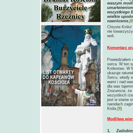
waszym modli
umartwieniom
wszystkiego B
wielkie upodo
nawrócenie.
[8
Chryste Królu!
nie towarzysz
woli.
Komentarz pr
Powiedziałem w
serca. W ten s
Królestwo. W M
ukazuje ratune
Sercu, wtedy w
wami i nad was
dla was tajem
Zrozumcie, że 
wszystkich rze
jest w stanie 
narodach zagin
Króla.
[9]
Modlitwa wier
1.
Zaślubin