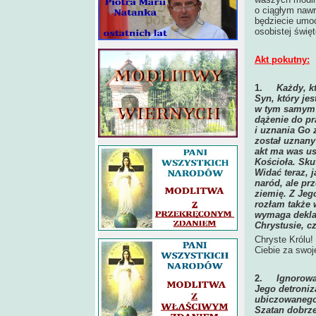
o ciągłym nawr
będziecie umoc
osobistej święt
Akt pokutny:
1.
Każdy, k
Syn, który je
w tym samym 
dążenie do p
i uznania Go 
został uznany
akt ma was us
Kościoła. Skut
Widać teraz, j
naród, ale pr
ziemię. Z Je
rozłam także 
wymaga deklar
Chrystusie, c
Chryste Królu!
Ciebie za swoj
2.
Ignorowa
Jego detroniz
ubiczowanego 
Szatan dobrze