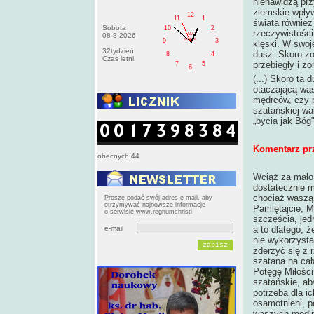
nienawidzą prz
ziemskie wpływy
12
11
1
świata również
Sobota
10
2
rzeczywistości
AM
08-8-2026
sobota
9
3
klęski. W swoj
32tydzień
dusz. Skoro zo
8
4
Czas letni
przebiegły i z
7
5
6
(...) Skoro ta
otaczającą was
mędrców, czy p
szatańskiej wa
„bycia jak Bóg
Komentarz pr
obecnych:44
Wciąż za mało 
dostatecznie m
chociaż waszą
Proszę podać swój adres e-mail, aby
otrzymywać najnowsze informacje
Pamiętajcie, M
o serwisie www.regnumchristi
szczęścia, jed
e-mail
a to dlatego, 
nie wykorzysta
zderzyć się z 
szatana na cał
Potęgę Miłośc
szatańskie, ab
potrzeba dla i
osamotnieni, p
waszych modlit