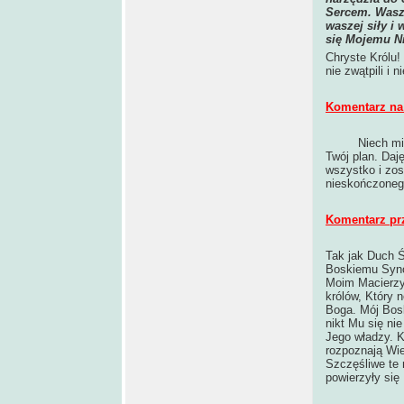
Sercem. Wasz 
waszej siły i 
się Mojemu N
Chryste Królu!
nie zwątpili i 
Komentarz na 
Niech mi
Twój plan. Daj
wszystko i zos
nieskończonego
Komentarz pr
Tak jak Duch Ś
Boskiemu Synow
Moim Macierzy
królów, Który 
Boga. Mój Bosk
nikt Mu się ni
Jego władzy. 
rozpoznają Wie
Szczęśliwe te 
powierzyły się