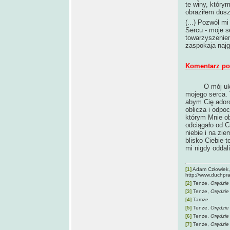
te winy, który
obraziłem dusz
(...) Pozwól m
Sercu - moje s
towarzyszeniem
zaspokaja najg
Komentarz po 
O mój uk
mojego serca. T
abym Cię ador
oblicza i odpo
którym Mnie ob
odciągało od C
niebie i na z
blisko Ciebie 
mi nigdy oddal
[1]
Adam Człowiek
http://www.duch
[2]
Tenże,
Orędzie
[3]
Tenże,
Orędzie
[4]
Tamże.
[5]
Tenże,
Orędzie
[6]
Tenże,
Orędzie
[7]
Tenże,
Orędzie