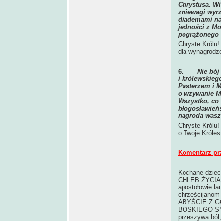
Chrystusa. Wi
zniewagi wyrz
diademami na 
jedności z Mo
pogrążonego 
Chryste Królu!
dla wynagrodz
6.
Nie bój
i królewskieg
Pasterzem i M
o wzywanie Mo
Wszystko, co 
błogosławieńs
nagroda wasze
Chryste Królu!
o Twoje Króles
Komentarz pr
Kochane dzieci
CHLEB ŻYCIA, 
apostołowie ła
chrześcijano
ABYŚCIE Z G
BOSKIEGO SY
przeszywa ból,