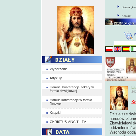
Strona głó
Kontakt
Wydarzenia
Artykuły
Homilie, konferencje, teksty w
Li
formie dzwiękowej
20
Homilie konferencje w formie
Ko
filmowej
Książki
Dzisiejsze św
narodów. Ziems
CHRISTUS VINCIT - TV
Zbawicielowi ś
oddzielenie św
Wschodu oddają