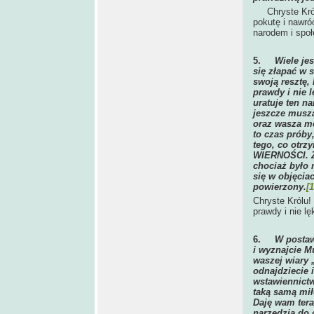
Chryste Królu
pokutę i nawró
narodem i spo
5.
Wiele je
się złapać w 
swoją resztę,
prawdy i nie 
uratuje ten n
jeszcze muszą
oraz wasza mo
to czas próby
tego, co otr
WIERNOŚCI. Zi
chociaż było 
się w objęciac
powierzony.
[1
Chryste Królu!
prawdy i nie lę
6.
W postaw
i wyznajcie M
waszej wiary 
odnajdziecie 
wstawiennictw
taką samą miło
Daję wam teraz
narzędzia do 