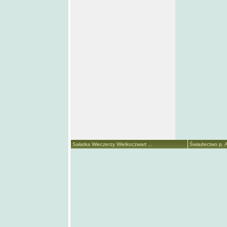
Sałatka Wieczerzy Wielkoczwart ...
Świadectwo p. A