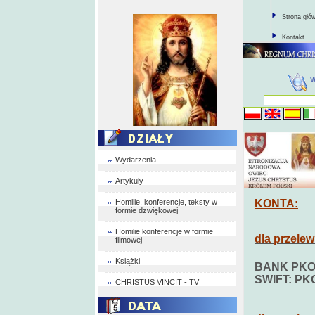
Strona głó
Kontakt
Wydarzenia
Artykuły
Homilie, konferencje, teksty w
KONTA:
formie dzwiękowej
Homilie konferencje w formie
dla przelew
filmowej
Książki
BANK PKO S.
SWIFT: PKO
CHRISTUS VINCIT - TV