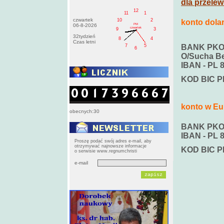
dla przelew
12
11
1
czwartek
10
2
konto dola
PM
06-8-2026
czwartek
9
3
32tydzień
8
4
Czas letni
7
5
BANK PKO 
6
O/Sucha Be
IBAN - PL
KOD BIC 
konto w Eu
obecnych:30
BANK PKO S
IBAN - PL 
Proszę podać swój adres e-mail, aby
otrzymywać najnowsze informacje
KOD BIC 
o serwisie www.regnumchristi
e-mail