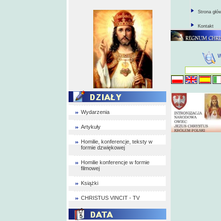
Strona głó
Kontakt
Wydarzenia
Artykuły
Homilie, konferencje, teksty w
formie dzwiękowej
Homilie konferencje w formie
filmowej
Książki
CHRISTUS VINCIT - TV