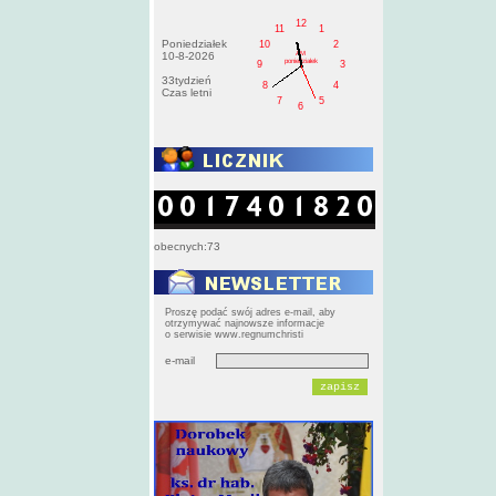
12
11
1
Poniedziałek
10
2
AM
10-8-2026
poniedziałek
9
3
33tydzień
8
4
Czas letni
7
5
6
obecnych:73
Proszę podać swój adres e-mail, aby
otrzymywać najnowsze informacje
o serwisie www.regnumchristi
e-mail