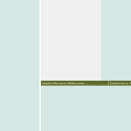
Sałatka Wieczerzy Wielkoczwart ...
Świadectwo p. A