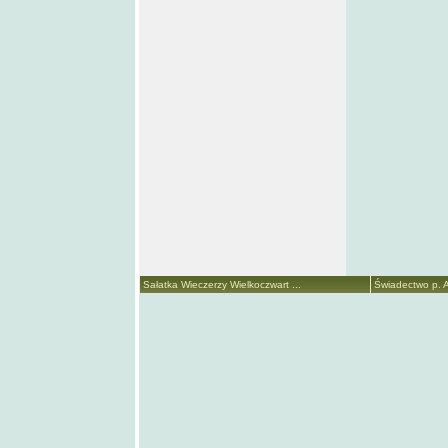
Sałatka Wieczerzy Wielkoczwart ...
Świadectwo p. A