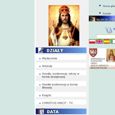
Strona głó
Kontakt
Wydarzenia
Artykuły
Homilie, konferencje, teksty w
formie dzwiękowej
Homilie konferencje w formie
filmowej
Książki
CHRISTUS VINCIT - TV