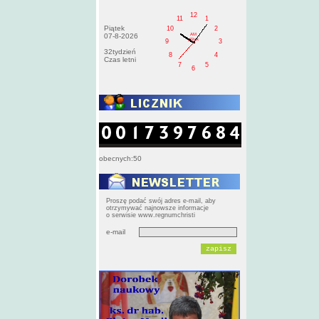
12
11
1
Piątek
10
2
AM
07-8-2026
pištek
9
3
32tydzień
8
4
Czas letni
7
5
6
obecnych:50
Proszę podać swój adres e-mail, aby
otrzymywać najnowsze informacje
o serwisie www.regnumchristi
e-mail